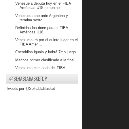
Venezuela debuta hoy en el FIBA
Américas U18 femenino
Venezuela cae ante Argentina y
termina sexto
Definidas las doce para el FIBA
Américas U18
Venezuela irá por el quinto lugar en el
FIBA Améri...
Cocodrilos iguala y habrá 7mo juego
Marinos primer clasificado a la final
Venezuela eliminada del FIBA
Americas U18
@SEHABLABASKETDP
Guaiqueríes vuelve a ganar y está a
un triunfo de ...
Tweets por @SeHablaBasket
Gaiteros gana y sigue con vida
Venezuela dejó escapar victoria ante
Puerto Rico
Marinos quedó a un paso,
Guaiqueríes igualó a Coco...
Mal debut de Venezuela ante Canadá