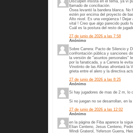
Disculpen insista en el tema, ya vi 
llamado de conciliación.
Ósea levantó la bandera blanca. No 
estén por encima del proyecto de ba
Alto nivel. Es una vergüenza ! Deja
vital ! Creo que algo parecido pudo 
Cuál es la postura del resto de jugad
27 de junio de 2026 a las 7:58
Anónimo
Sobre Carrera: Pacto de Silencio y D
confrontación pública y sanciones dis
la versión de "asuntos personales" l
por la fanaticada, y a Carrera le evita
Vinotinto de las Alturas afrontará la
grieta entre el alero y la directiva ac
27 de junio de 2026 a las 8:25
Anónimo
Si hay jugadores de mas de 2 m, lo 
Si no juegan no se desarrollan, en 
27 de junio de 2026 a las 12:02
Anónimo
en la página de Fiba aparece la sigu
Elian Centeno, Jesus Centeno, Pedro
Windi Graterol, Yeferson Guerra, Hei