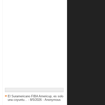
2017
( 327 )
2016
( 410 )
2015
( 616 )
2014
( 417 )
2013
( 738 )
2012
( 845 )
2011
( 228 )
El Suramericano FIBA Americup, es solo
una coyuntu...
- 8/5/2026
- Anonymous