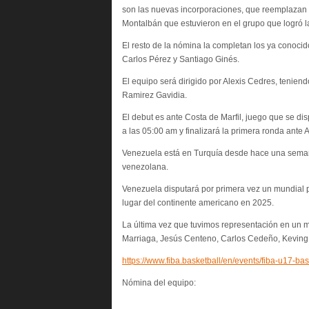
son las nuevas incorporaciones, que reemplazan a
Montalbán que estuvieron en el grupo que logró la
El resto de la nómina la completan los ya conocid
Carlos Pérez y Santiago Ginés.
El equipo será dirigido por Alexis Cedres, tenie
Ramirez Gavidia.
El debut es ante Costa de Marfil, juego que se dis
a las 05:00 am y finalizará la primera ronda ante 
Venezuela está en Turquía desde hace una seman
venezolana.
Venezuela disputará por primera vez un mundial 
lugar del continente americano en 2025.
La última vez que tuvimos representación en un 
Marriaga, Jesús Centeno, Carlos Cedeño, Keving P
https://www.fiba.basketball/en/events/fiba-u17-b
Nómina del equipo: