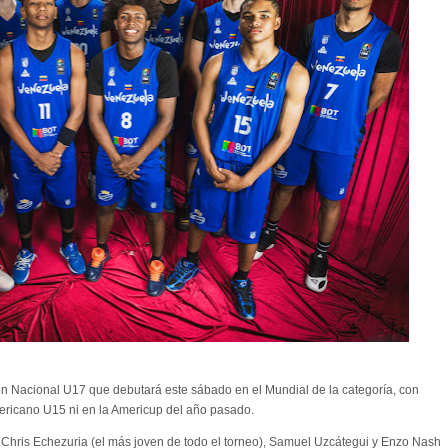
ión Nacional U17 que debutará este sábado en el Mundial de la categoría, con
ericano U15 ni en la Americup del año pasado.
, Chris Echezuria (el más joven de todo el torneo), Samuel Uzcátegui y Enzo Nash