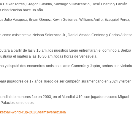
 Deiker Torres, Gregori Gavidia, Santiago Villavicencio, José Ocanto y Fabián
 clasificación hace un año.
os Julio Vásquez, Bryan Gómez, Kevin Gutiérrez, Williams Anillo, Ezequiel Pérez,
ndo como asistentes a Nelson Solorzano Jr., Daniel Amado Centeno y Carlos Alfonso
putará a partir de las 8:15 am, los nuestros luego enfrentarán el domingo a Serbia
Australia el martes a las 10:30 am, todas horas de Venezuela.
a y disputó dos encuentros amistosos ante Camerún y Japón, ambos con victoria
para jugadores de 17 años, luego de ser campeón suramericano en 2024 y tercer
mundial de menores fue en 2003, en el Mundial U19, con jugadores como Miguel
alacios, entre otros.
asketball-world-cup-2026/teams/venezuela