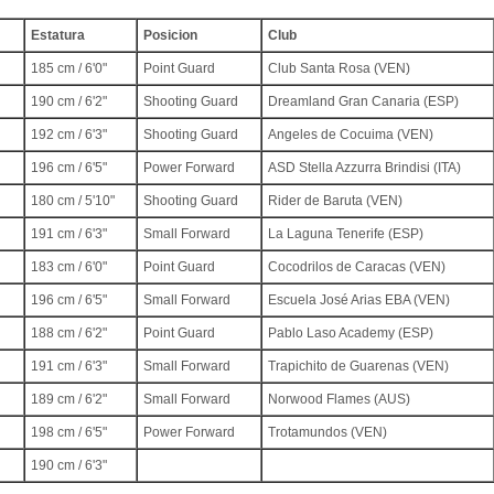
Estatura
Posicion
Club
185 cm / 6'0"
Point Guard
Club Santa Rosa (VEN)
190 cm / 6'2"
Shooting Guard
Dreamland Gran Canaria (ESP)
192 cm / 6'3"
Shooting Guard
Angeles de Cocuima (VEN)
196 cm / 6'5"
Power Forward
ASD Stella Azzurra Brindisi (ITA)
180 cm / 5'10"
Shooting Guard
Rider de Baruta (VEN)
191 cm / 6'3"
Small Forward
La Laguna Tenerife (ESP)
183 cm / 6'0"
Point Guard
Cocodrilos de Caracas (VEN)
196 cm / 6'5"
Small Forward
Escuela José Arias EBA (VEN)
188 cm / 6'2"
Point Guard
Pablo Laso Academy (ESP)
191 cm / 6'3"
Small Forward
Trapichito de Guarenas (VEN)
189 cm / 6'2"
Small Forward
Norwood Flames (AUS)
198 cm / 6'5"
Power Forward
Trotamundos (VEN)
190 cm / 6'3"