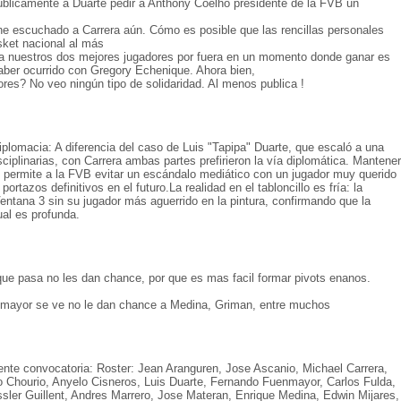
públicamente a Duarte pedir a Anthony Coelho presidente de la FVB un
he escuchado a Carrera aún. Cómo es posible que las rencillas personales
sket nacional al más
r a nuestros dos mejores jugadores por fuera en un momento donde ganar es
haber ocurrido con Gregory Echenique. Ahora bien,
ores? No veo ningún tipo de solidaridad. Al menos publica !
iplomacia: A diferencia del caso de Luis "Tapipa" Duarte, que escaló a una
ciplinarias, con Carrera ambas partes prefirieron la vía diplomática. Mantener
e permite a la FVB evitar un escándalo mediático con un jugador muy querido
 portazos definitivos en el futuro.La realidad en el tabloncillo es fría: la
 Ventana 3 sin su jugador más aguerrido en la pintura, confirmando que la
tual es profunda.
que pasa no les dan chance, por que es mas facil formar pivots enanos.
la mayor se ve no le dan chance a Medina, Griman, entre muchos
iente convocatoria: Roster: Jean Aranguren, Jose Ascanio, Michael Carrera,
 Chourio, Anyelo Cisneros, Luis Duarte, Fernando Fuenmayor, Carlos Fulda,
ssler Guillent, Andres Marrero, Jose Materan, Enrique Medina, Edwin Mijares,