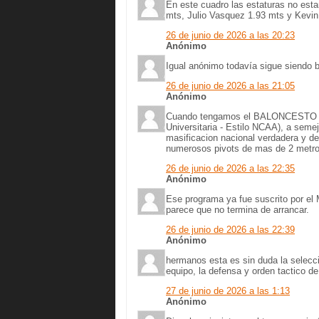
En este cuadro las estaturas no est
mts, Julio Vasquez 1.93 mts y Kevin
26 de junio de 2026 a las 20:23
Anónimo
Igual anónimo todavía sigue siendo ba
26 de junio de 2026 a las 21:05
Anónimo
Cuando tengamos el BALONCESTO EN 
Universitaria - Estilo NCAA), a seme
masificacion nacional verdadera y de 
numerosos pivots de mas de 2 metro
26 de junio de 2026 a las 22:35
Anónimo
Ese programa ya fue suscrito por el
parece que no termina de arrancar.
26 de junio de 2026 a las 22:39
Anónimo
hermanos esta es sin duda la selecc
equipo, la defensa y orden tactico de
27 de junio de 2026 a las 1:13
Anónimo