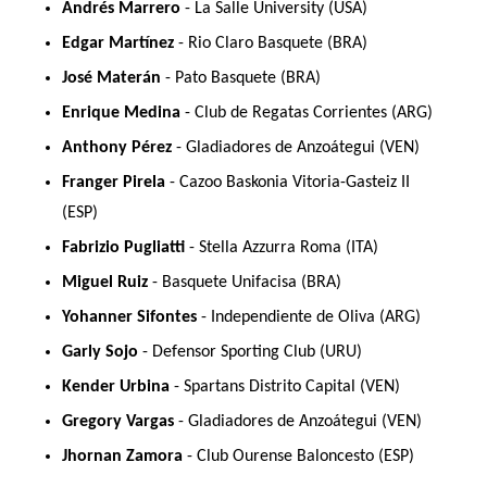
Andrés Marrero
 - La Salle University (USA)
Edgar Martínez 
- Rio Claro Basquete (BRA) 
José Materán
 - Pato Basquete (BRA)
Enrique Medina
 - Club de Regatas Corrientes (ARG)
Anthony Pérez
 - Gladiadores de Anzoátegui (VEN)
Franger Pirela
 - Cazoo Baskonia Vitoria-Gasteiz II 
(ESP)
Fabrizio Pugliatti
 - Stella Azzurra Roma (ITA)
Miguel Ruiz
 - Basquete Unifacisa (BRA)
Yohanner Sifontes
 - Independiente de Oliva (ARG)
Garly Sojo
 - Defensor Sporting Club (URU)
Kender Urbina
 - Spartans Distrito Capital (VEN)
Gregory Vargas
 - Gladiadores de Anzoátegui (VEN)
Jhornan Zamora
 - Club Ourense Baloncesto (ESP)