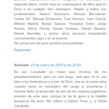
segundo plano. confio mas en cualesquiera de ellos que en
Durò o en cualqier otro extranjero. Repito, y todos son
profesionales: Nelson Solorzano, Manuel Berroteran,
Carlos Gil, Manuel Echezuria, Carl Herrera, Ivan Garcia,
Alfredo Madrid, Nestor Salazar, Yonayker Ecker, Jorge
Arrieta, Henry Paruta, Daniel Centeno, Daniel Seoane,
Daniel Sierralta, y tantos otros tecnicos impartiendo
conocimientos aqui y en el exterior.
Se cansa uno de esos sureños paracaidistas.
Responder
Anónimo
23 de enero de 2023 a las 20:43
Es asì. Caraballo es mejor que muchos de los
preseleccionados, pero un rato largo. solo que no le cae
bien a los federativos y a ese tal Durò. esa es la mala vaina
cuando viene un extranjero del carajo a ensañarse y
hacerle daño al desarrollo de dos de los mejores jugadores
jovenes de este pais, porque le da la gana a la maldita
porqueria del durò. Me refiero a Edson Tovar, y, a Osbel
Caraballo.