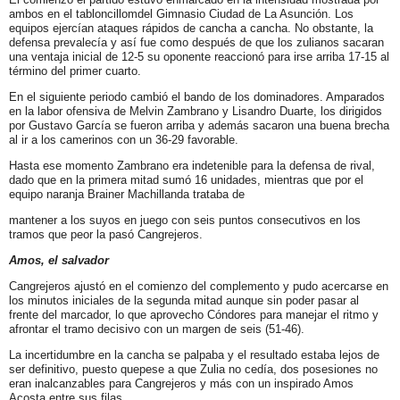
ambos en el tabloncillomdel Gimnasio Ciudad de La Asunción. Los
equipos ejercían ataques rápidos de cancha a cancha. No obstante, la
defensa prevalecía y así fue como después de que los zulianos sacaran
una ventaja inicial de 12-5 su oponente reaccionó para irse arriba 17-15 al
término del primer cuarto.
En el siguiente periodo cambió el bando de los dominadores. Amparados
en la labor ofensiva de Melvin Zambrano y Lisandro Duarte, los dirigidos
por Gustavo García se fueron arriba y además sacaron una buena brecha
al ir a los camerinos con un 36-29 favorable.
Hasta ese momento Zambrano era indetenible para la defensa de rival,
dado que en la primera mitad sumó 16 unidades, mientras que por el
equipo naranja Brainer Machillanda trataba de
mantener a los suyos en juego con seis puntos consecutivos en los
tramos que peor la pasó Cangrejeros.
Amos, el salvador
Cangrejeros ajustó en el comienzo del complemento y pudo acercarse en
los minutos iniciales de la segunda mitad aunque sin poder pasar al
frente del marcador, lo que aprovecho Cóndores para manejar el ritmo y
afrontar el tramo decisivo con un margen de seis (51-46).
La incertidumbre en la cancha se palpaba y el resultado estaba lejos de
ser definitivo, puesto quepese a que Zulia no cedía, dos posesiones no
eran inalcanzables para Cangrejeros y más con un inspirado Amos
Acosta entre sus filas.