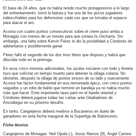
El base de 24 años, que no había tenido mucho protagonismo a lo largo
del enfrentamiento, tomó la batuta y fue uno de los pocos jugadores
indescifrables para los defensores cada vez que se tomaba el espacio
para atacar el aro.
Acosta con cuatro puntos consecutivos sobre el cierre puso arriba a
Monagas con menos de un minuto para que sonara la chicharra. Sin
embargo, una falta sobre Kervin Pérez le dio la posibilidad a Cóndores de
adelantarse y posiblemente ganar.
Pérez falló el segundo de los dos tiros libres que dispuso y había que
dilucidar todo en la prórroga.
En esos cinco minutos adicionales, los azules iniciaron con todo y Arrieta
tuvo que solicitar un tiempo muerto para detener la ráfaga zuliana. No
obstante, después la ráfaga de puntos estuvo de su lado y nuevamente
Acosta fue factor fundamental en esa remontada épica, con cinco puntos
seguidos y un robo de balón que terminó en bandeja ya no había mucho
más que hacer. Este importante lauro paró en el bando oriental y
Cóndores deberá jugarse todas las cartas ante Gladiadores de
Anzoátegui en su próximo desafío.
En tanto, Cangrejeros deberá medirse a Bucaneros en duelo de
ganadores en esta fecha inaugural de la Superliga de Baloncesto.
Ficha técnica
Cangrejeros de Monagas: Neil Ojeda (-), Jesús Ramos (9), Ángel Carrera