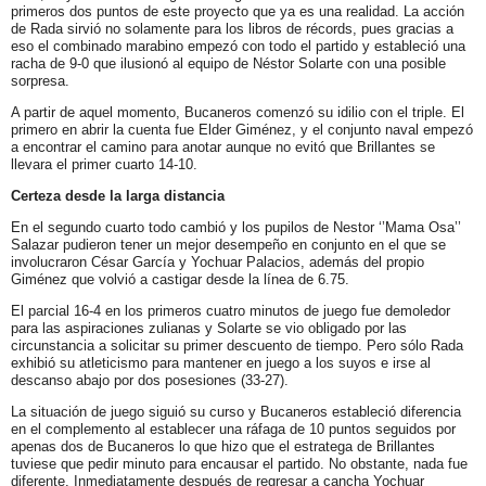
primeros dos puntos de este proyecto que ya es una realidad. La acción
de Rada sirvió no solamente para los libros de récords, pues gracias a
eso el combinado marabino empezó con todo el partido y estableció una
racha de 9-0 que ilusionó al equipo de Néstor Solarte con una posible
sorpresa.
A partir de aquel momento, Bucaneros comenzó su idilio con el triple. El
primero en abrir la cuenta fue Elder Giménez, y el conjunto naval empezó
a encontrar el camino para anotar aunque no evitó que Brillantes se
llevara el primer cuarto 14-10.
Certeza desde la larga distancia
En el segundo cuarto todo cambió y los pupilos de Nestor ‘’Mama Osa’’
Salazar pudieron tener un mejor desempeño en conjunto en el que se
involucraron César García y Yochuar Palacios, además del propio
Giménez que volvió a castigar desde la línea de 6.75.
El parcial 16-4 en los primeros cuatro minutos de juego fue demoledor
para las aspiraciones zulianas y Solarte se vio obligado por las
circunstancia a solicitar su primer descuento de tiempo. Pero sólo Rada
exhibió su atleticismo para mantener en juego a los suyos e irse al
descanso abajo por dos posesiones (33-27).
La situación de juego siguió su curso y Bucaneros estableció diferencia
en el complemento al establecer una ráfaga de 10 puntos seguidos por
apenas dos de Bucaneros lo que hizo que el estratega de Brillantes
tuviese que pedir minuto para encausar el partido. No obstante, nada fue
diferente. Inmediatamente después de regresar a cancha Yochuar