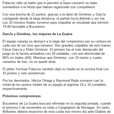
Palacios robó un balón que le permitió al base convertir un triple,
sumándose a la fiesta que habían organizado sus compañeros.
Con una brecha de 21 puntos, gracias a la labor de Giménez y García
castigando desde la larga distancia, el partido lucía definido y así fue.
Los 10 minutos finales sirvieron para maquillar un resultado que terminó
74-49 favorable a Bucaneros.
García y Giménez, los mejores de La Guaira
El equipo naranja se destacó a lo largo del compromiso por su certeza en
cada uno de los tiros que tomaron. Dos grandes culpables de esto fueron
César García y Elder Giménez. El primero fue el más destacado del
juego en la faceta anotadora con 19 unidades, con una efectividad de
66% en triples (4/6). Mientras que Giménez, con 15 tantos y cuatro
canastos de tres, no se quedó atrás.
El piloto Yochuar Palacios también dejó su huella en la victoria final con
10 puntos y seis asistencias.
Por los derrotados, Héctor Ortega y Raymond Rada sumaron casi la
mitad de los puntos totales de su equipo al registrar 14 y 10 contables,
respectivamente.
Próximos compromisos
Bucaneros de La Guaira buscará refrendar en la segunda jornada, cuando
el próximo 2 de noviembre se mida a Cangrejeros de Monagas. En tanto,
Brillantes deberá resarcirse de esta caída ese mismo día ante Diablos de