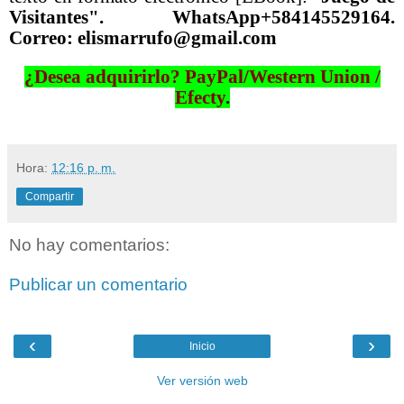
Visitantes". WhatsApp+584145529164.
Correo: elismarrufo@gmail.com
¿Desea adquirirlo? PayPal/Western Union /
Efecty
.
Hora:
12:16 p. m.
Compartir
No hay comentarios:
Publicar un comentario
‹
›
Inicio
Ver versión web