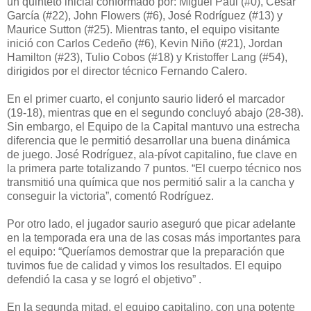
un quinteto inicial conformado por: Miguel Paul (#0), César
García (#22), John Flowers (#6), José Rodríguez (#13) y
Maurice Sutton (#25). Mientras tanto, el equipo visitante
inició con Carlos Cedeño (#6), Kevin Niño (#21), Jordan
Hamilton (#23), Tulio Cobos (#18) y Kristoffer Lang (#54),
dirigidos por el director técnico Fernando Calero.
En el primer cuarto, el conjunto saurio lideró el marcador
(19-18), mientras que en el segundo concluyó abajo (28-38).
Sin embargo, el Equipo de la Capital mantuvo una estrecha
diferencia que le permitió desarrollar una buena dinámica
de juego. José Rodríguez, ala-pívot capitalino, fue clave en
la primera parte totalizando 7 puntos. “El cuerpo técnico nos
transmitió una química que nos permitió salir a la cancha y
conseguir la victoria”, comentó Rodríguez.
Por otro lado, el jugador saurio aseguró que picar adelante
en la temporada era una de las cosas más importantes para
el equipo: “Queríamos demostrar que la preparación que
tuvimos fue de calidad y vimos los resultados. El equipo
defendió la casa y se logró el objetivo” .
En la segunda mitad, el equipo capitalino, con una potente