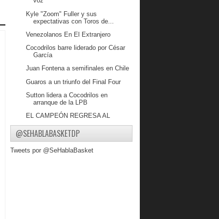
voz
Kyle "Zoom" Fuller y sus
expectativas con Toros de...
Venezolanos En El Extranjero
Cocodrilos barre liderado por César
García
Juan Fontena a semifinales en Chile
Guaros a un triunfo del Final Four
Sutton lidera a Cocodrilos en
arranque de la LPB
EL CAMPEÓN REGRESA AL
RUEDO
@SEHABLABASKETDP
Venezolanos En El Extranjero
Gigantes barre a Marinos en
Tweets por @SeHablaBasket
pretemporada
Anthony Pérez se subió al Expreso
Azul
Benda y Vargas Becados en Mexico
David Díaz fue confirmado por la
gerencia como el ...