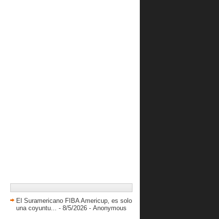
Bucaneros listos para la Liga de Las
Américas
Cubillán y Javinger Vargas se
unieron a Trotamundos
Gigantes inicia el lunes las prácticas
para la LPB...
Conociendo a Breiyerson Pernil
enero 2017
( 29 )
2016
( 410 )
2015
( 616 )
2014
( 417 )
2013
( 738 )
2012
( 845 )
2011
( 228 )
El Suramericano FIBA Americup, es solo
una coyuntu...
- 8/5/2026
- Anonymous