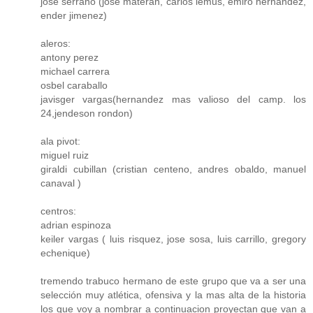
jose serrano (jose materan, carlos lemus, emiro hernandez,
ender jimenez)
aleros:
antony perez
michael carrera
osbel caraballo
javisger vargas(hernandez mas valioso del camp. los
24,jendeson rondon)
ala pivot:
miguel ruiz
giraldi cubillan (cristian centeno, andres obaldo, manuel
canaval )
centros:
adrian espinoza
keiler vargas ( luis risquez, jose sosa, luis carrillo, gregory
echenique)
tremendo trabuco hermano de este grupo que va a ser una
selección muy atlética, ofensiva y la mas alta de la historia
los que voy a nombrar a continuacion proyectan que van a