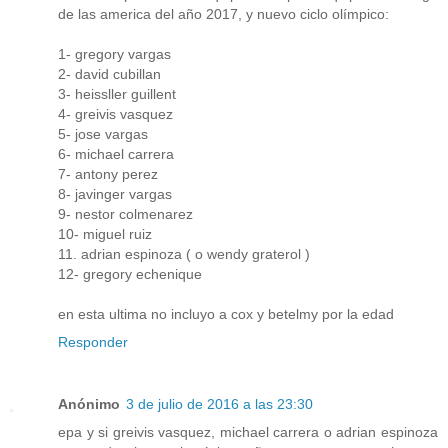
de las america del año 2017, y nuevo ciclo olímpico:
1- gregory vargas
2- david cubillan
3- heissller guillent
4- greivis vasquez
5- jose vargas
6- michael carrera
7- antony perez
8- javinger vargas
9- nestor colmenarez
10- miguel ruiz
11. adrian espinoza ( o wendy graterol )
12- gregory echenique
en esta ultima no incluyo a cox y betelmy por la edad
Responder
Anónimo
3 de julio de 2016 a las 23:30
epa y si greivis vasquez, michael carrera o adrian espinoza