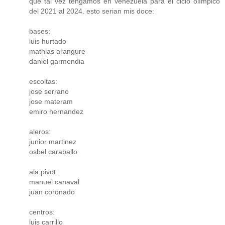
que tal vez tengamos en Venezuela para el ciclo olímpico
del 2021 al 2024. esto serian mis doce:
bases:
luis hurtado
mathias arangure
daniel garmendia
escoltas:
jose serrano
jose materam
emiro hernandez
aleros:
junior martinez
osbel caraballo
ala pivot:
manuel canaval
juan coronado
centros:
luis carrillo