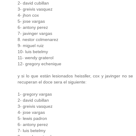
2- david cubillan
3- greivis vasquez
4- jhon cox
5- jose vargas
6- antony perez
7- javinger vargas
8. nestor colmenarez
9- miguel ruiz
10- luis betelmy
11- wendy graterol
12- gregory echenique
y si lo que están lesionados heissller, cox y javinger no se
recuperan el doce sera el siguiente:
1- gregory vargas
2- david cubillan
3- greivis vasquez
4- jose vargas
5- lewis padron
6- antony perez
7- luis betelmy