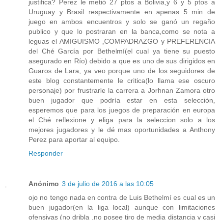
justifica? Perez le metió 27 ptos a Bolivia,y 6 y 5 ptos a
Uruguay y Brasil respectivamente en apenas 5 min de
juego en ambos encuentros y solo se ganó un regaño
publico y que lo postraran en la banca,como se nota a
leguas el AMIGUISMO ,COMPADRAZGO y PREFERENCIA
del Ché García por Bethelmí(el cual ya tiene su puesto
asegurado en Río) debido a que es uno de sus dirigidos en
Guaros de Lara, ya veo porque uno de los seguidores de
este blog constantemente le critica(lo llama ese oscuro
personaje) por frustrarle la carrera a Jorhnan Zamora otro
buen jugador que podría estar en esta selección,
esperemos que para los juegos de preparación en europa
el Ché reflexione y eliga para la seleccion solo a los
mejores jugadores y le dé mas oportunidades a Anthony
Perez para aportar al equipo.
Responder
Anónimo
3 de julio de 2016 a las 10:05
ojo no tengo nada en contra de Luis Bethelmí es cual es un
buen jugador(en la liga local) aunque con limitaciones
ofensivas (no dribla ,no posee tiro de media distancia y casi