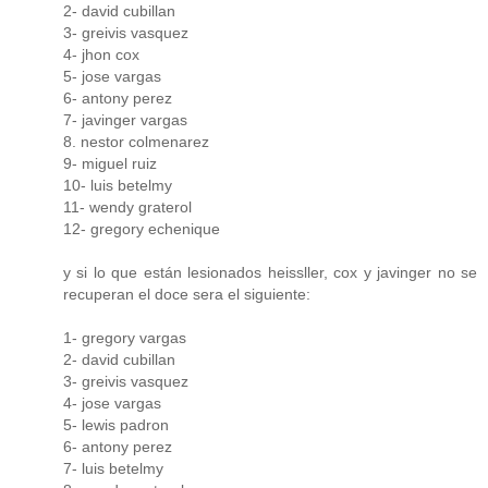
2- david cubillan
3- greivis vasquez
4- jhon cox
5- jose vargas
6- antony perez
7- javinger vargas
8. nestor colmenarez
9- miguel ruiz
10- luis betelmy
11- wendy graterol
12- gregory echenique
y si lo que están lesionados heissller, cox y javinger no se
recuperan el doce sera el siguiente:
1- gregory vargas
2- david cubillan
3- greivis vasquez
4- jose vargas
5- lewis padron
6- antony perez
7- luis betelmy