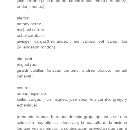
jose serrano (jose materan, carlos lemus, emiro hernandez,
ender jimenez)
aleros:
antony perez
michael carrera
osbel caraballo
javisger vargas(hernandez mas valioso del camp. los
24,jendeson rondon)
ala pivot:
miguel ruiz
giraldi cubillan (cristian centeno, andres obaldo, manuel
canaval )
centros:
adrian espinoza
keiler vargas ( luis risquez, jose sosa, luis carrillo, gregory
echenique)
tremendo trabuco hermano de este grupo que va a ser una
selección muy atlética, ofensiva y la mas alta de la historia
los que voy a nombrar a continuacion proyectan que van a