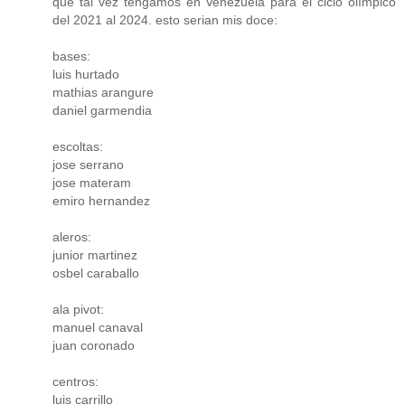
que tal vez tengamos en Venezuela para el ciclo olímpico
del 2021 al 2024. esto serian mis doce:
bases:
luis hurtado
mathias arangure
daniel garmendia
escoltas:
jose serrano
jose materam
emiro hernandez
aleros:
junior martinez
osbel caraballo
ala pivot:
manuel canaval
juan coronado
centros:
luis carrillo