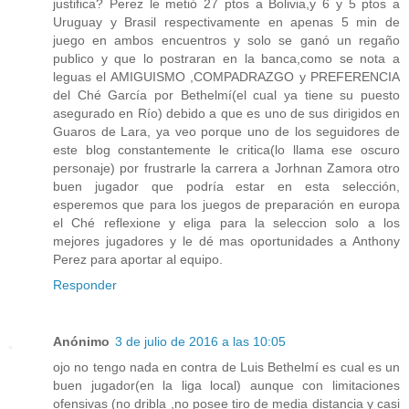
justifica? Perez le metió 27 ptos a Bolivia,y 6 y 5 ptos a
Uruguay y Brasil respectivamente en apenas 5 min de
juego en ambos encuentros y solo se ganó un regaño
publico y que lo postraran en la banca,como se nota a
leguas el AMIGUISMO ,COMPADRAZGO y PREFERENCIA
del Ché García por Bethelmí(el cual ya tiene su puesto
asegurado en Río) debido a que es uno de sus dirigidos en
Guaros de Lara, ya veo porque uno de los seguidores de
este blog constantemente le critica(lo llama ese oscuro
personaje) por frustrarle la carrera a Jorhnan Zamora otro
buen jugador que podría estar en esta selección,
esperemos que para los juegos de preparación en europa
el Ché reflexione y eliga para la seleccion solo a los
mejores jugadores y le dé mas oportunidades a Anthony
Perez para aportar al equipo.
Responder
Anónimo
3 de julio de 2016 a las 10:05
ojo no tengo nada en contra de Luis Bethelmí es cual es un
buen jugador(en la liga local) aunque con limitaciones
ofensivas (no dribla ,no posee tiro de media distancia y casi