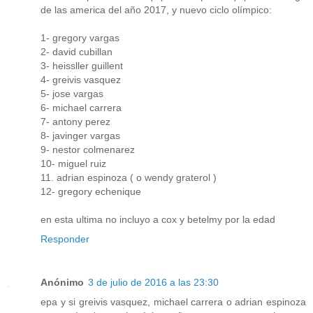
de las america del año 2017, y nuevo ciclo olímpico:
1- gregory vargas
2- david cubillan
3- heissller guillent
4- greivis vasquez
5- jose vargas
6- michael carrera
7- antony perez
8- javinger vargas
9- nestor colmenarez
10- miguel ruiz
11. adrian espinoza ( o wendy graterol )
12- gregory echenique
en esta ultima no incluyo a cox y betelmy por la edad
Responder
Anónimo
3 de julio de 2016 a las 23:30
epa y si greivis vasquez, michael carrera o adrian espinoza