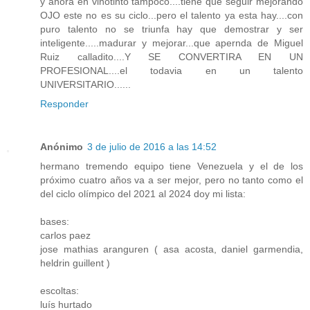
y ahora en vinotinto tampoco....tiene que seguir mejorando
OJO este no es su ciclo...pero el talento ya esta hay....con
puro talento no se triunfa hay que demostrar y ser
inteligente.....madurar y mejorar...que apernda de Miguel
Ruiz calladito....Y SE CONVERTIRA EN UN
PROFESIONAL....el todavia en un talento
UNIVERSITARIO......
Responder
Anónimo
3 de julio de 2016 a las 14:52
hermano tremendo equipo tiene Venezuela y el de los
próximo cuatro años va a ser mejor, pero no tanto como el
del ciclo olímpico del 2021 al 2024 doy mi lista:
bases:
carlos paez
jose mathias aranguren ( asa acosta, daniel garmendia,
heldrin guillent )
escoltas:
luís hurtado