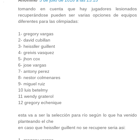
Anónimo
3 de julio de 2016 a las 23:15
tomando en cuenta que hay jugadores lesionados
recuperándose pueden ser varias opciones de equipos
diferentes para las olimpiadas:
1- gregory vargas
2- david cubillan
3- heissller guillent
4- greivis vasquez
5- jhon cox
6- jose vargas
7- antony perez
8- nestor colmenares
9- miguel ruiz
10 luis betelmy
11 wendy graterol
12 gregory echenique
esta va a ser la selección para río según lo que ha venido
planteando el che
en caso que heissller guillent no se recupere seria asi: