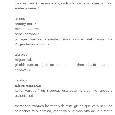
jose serrano (jose materan, carlos lemus, emiro hernandez,
ender jimenez)
aleros:
antony perez
michael carrera
osbel caraballo
javisger vargas(hernandez mas valioso del camp. los
24,jendeson rondon)
ala pivot:
miguel ruiz
giraldi cubillan (cristian centeno, andres obaldo, manuel
canaval )
centros:
adrian espinoza
keiler vargas ( luis risquez, jose sosa, luis carrillo, gregory
echenique)
tremendo trabuco hermano de este grupo que va a ser una
selección muy atlética, ofensiva y la mas alta de la historia