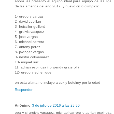
ahora les presento el equipo ideal para equipo de las liga
de las america del año 2017, y nuevo ciclo olímpico:
1- gregory vargas
2- david cubillan
3- heissller guillent
4- greivis vasquez
5- jose vargas
6- michael carrera
7- antony perez
8- javinger vargas
9- nestor colmenarez
10- miguel ruiz
11. adrian espinoza ( o wendy graterol )
12- gregory echenique
en esta ultima no incluyo a cox y betelmy por la edad
Responder
Anónimo
3 de julio de 2016 a las 23:30
epa y si greivis vasquez, michael carrera o adrian espinoza