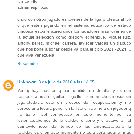
luis carrillo
adrian espinoza
claro con otros jugadores jóvenes de la liga profesional lpb
o que estén jugando en el sistema educativo de estado
unidos,a estos le agregamos los jugadores mas jóvenes de
la actual selección como gregory echenique, Miguel ruiz,
antony perez, michael carrera, javisger vargas un trabuco
que nos pone a soñar desde ya para el ciclo 2021 -2024 ...
que viva Venezuela
Responder
Unknown
3 de julio de 2016 a las 14:05
Veo q hay muchos q han omitido un detalle...y es con
respecto a heisller guillen.....guillen tiene muchos meses sin
jugar,,todavia esta en proceso de recuperacion,,,y me
parece una locura poner en la lista q va a rio a un jugador q
no tiene nivel competitivo en este momento por su
lesion....sabemos de la calidad q tiene y q estuvo en el
quintewto ideal del torneo de las americas....pero la
realidad es q en este momento no esta para jugar al mas