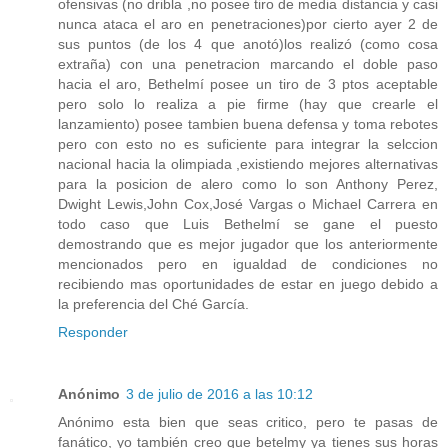
ofensivas (no dribla ,no posee tiro de media distancia y casi
nunca ataca el aro en penetraciones)por cierto ayer 2 de
sus puntos (de los 4 que anotó)los realizó (como cosa
extraña) con una penetracion marcando el doble paso
hacia el aro, Bethelmí posee un tiro de 3 ptos aceptable
pero solo lo realiza a pie firme (hay que crearle el
lanzamiento) posee tambien buena defensa y toma rebotes
pero con esto no es suficiente para integrar la selccion
nacional hacia la olimpiada ,existiendo mejores alternativas
para la posicion de alero como lo son Anthony Perez,
Dwight Lewis,John Cox,José Vargas o Michael Carrera en
todo caso que Luis Bethelmí se gane el puesto
demostrando que es mejor jugador que los anteriormente
mencionados pero en igualdad de condiciones no
recibiendo mas oportunidades de estar en juego debido a
la preferencia del Ché García.
Responder
Anónimo
3 de julio de 2016 a las 10:12
Anónimo esta bien que seas critico, pero te pasas de
fanático, yo también creo que betelmy ya tienes sus horas