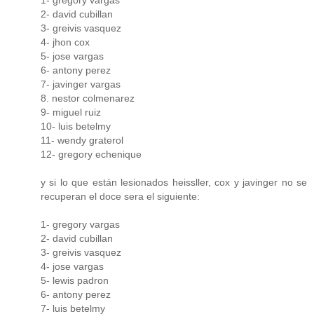
1- gregory vargas
2- david cubillan
3- greivis vasquez
4- jhon cox
5- jose vargas
6- antony perez
7- javinger vargas
8. nestor colmenarez
9- miguel ruiz
10- luis betelmy
11- wendy graterol
12- gregory echenique
y si lo que están lesionados heissller, cox y javinger no se
recuperan el doce sera el siguiente:
1- gregory vargas
2- david cubillan
3- greivis vasquez
4- jose vargas
5- lewis padron
6- antony perez
7- luis betelmy