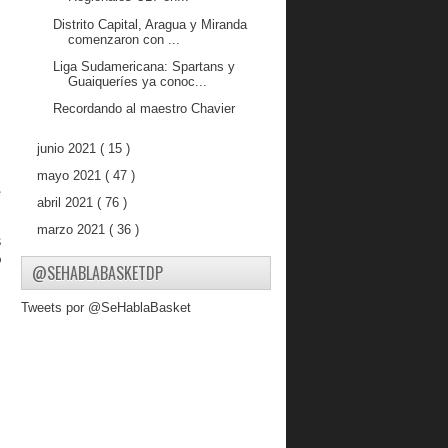
Distrito Capital, Aragua y Miranda
comenzaron con ...
Liga Sudamericana: Spartans y
Guaiqueríes ya conoc...
Recordando al maestro Chavier
junio 2021
( 15 )
mayo 2021
( 47 )
e
abril 2021
( 76 )
marzo 2021
( 36 )
s
febrero 2021
( 30 )
o
@SEHABLABASKETDP
enero 2021
( 12 )
Tweets por @SeHablaBasket
2020
( 264 )
2019
( 16 )
2018
( 38 )
2017
( 327 )
2016
( 410 )