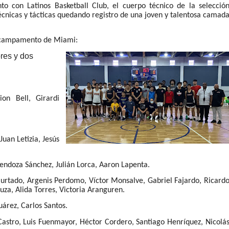
o con Latinos Basketball Club, el cuerpo técnico de la selecció
técnicas y tácticas quedando registro de una joven y talentosa camad
al campamento de Miami:
res y dos
ion Bell, Girardi
Juan Letizia, Jesús
Mendoza Sánchez, Julián Lorca, Aaron Lapenta.
Hurtado, Argenis Perdomo, Víctor Monsalve, Gabriel Fajardo, Ricard
za, Alida Torres, Victoria Aranguren.
árez, Carlos Santos.
astro, Luis Fuenmayor, Héctor Cordero, Santiago Henríquez, Nicolá