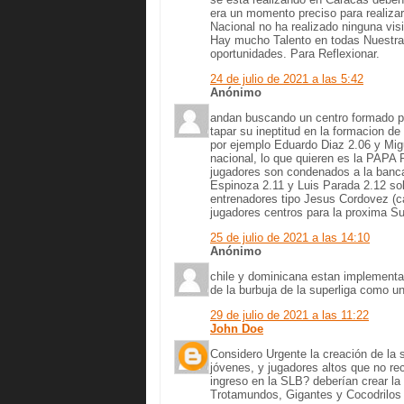
era un momento preciso para realiza
Nacional no ha realizado ninguna vis
Hay mucho Talento en todas Nuestras
oportunidades. Para Reflexionar.
24 de julio de 2021 a las 5:42
Anónimo
andan buscando un centro formado po
tapar su ineptitud en la formacion de
por ejemplo Eduardo Diaz 2.06 y Mig
nacional, lo que quieren es la PAPA
jugadores son condenados a la banc
Espinoza 2.11 y Luis Parada 2.12 sol
entrenadores tipo Jesus Cordovez (c
jugadores centros para la proxima Su
25 de julio de 2021 a las 14:10
Anónimo
chile y dominicana estan implementan
de la burbuja de la superliga como un
29 de julio de 2021 a las 11:22
John Doe
Considero Urgente la creación de la 
jóvenes, y jugadores altos que no re
ingreso en la SLB? deberían crear la
Trotamundos, Gigantes y Cocodrilos 