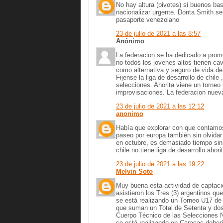
No hay altura (pivotes) si buenos ba
nacionalizar urgente. Donta Smith ser
pasaporte venezolano
23 de julio de 2021 a las 8:57
Anónimo
La federacion se ha dedicado a promo
no todos los jovenes altos tienen cavi
como alternativa y seguro de vida de 
Fijense la liga de desarrollo de chil
selecciones. Ahorita viene un torneo
improvisaciones. La federacion nuev
23 de julio de 2021 a las 12:12
anonimo
Había que explorar con que contamos
paseo por europa también sin olvidar 
en octubre, es demasiado tiempo sin 
chile no tiene liga de desarrollo aho
23 de julio de 2021 a las 19:22
Melvin Soto
Muy buena esta actividad de captaci
asistieron los Tres (3) argentinos q
se está realizando un Torneo U17 de 
que suman un Total de Setenta y dos 
Cuerpo Técnico de las Selecciones 
se está realizando en Caracas deberí