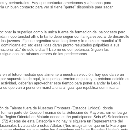
ses y perimetrales. Hay que contactar americanos y africanos para
ía un buen contacto para ver si tiene "gente" disponible para sacar
cionar la superliga como la unica fuente de formacion del baloncesto pero
da ni oportunidad alli x lo tanto debe seguir con la liga especial de desarrollo
los jovenes. Fijense argentina vean lo q tiene y lo q hizo el mundial u19.
e , dominicana etc etc esas ligas daran pronto resultados palpables a sus
 nacional u17 de solo 5 dias!! Eso no es competencia. Siguen las
a sigue con los mismos errores de las predecesoras
 en el futuro mediato que alimente a nuestra selección, hay que darse un
por supuesto lo de aquí, la superliga termino en junio y la próxima edición es
actividad, deberían aprovechar este tiempo para poner a andar la Led-1,
rita es que van a poner en marcha una al igual que república dominicana.
ón de Talento fuera de Nuestras Fronteras (Estados Unidos), donde
ue forman parte del Cuerpo Técnico de la Selección de Mayores, sin embargo
la Región Oriental en Maturin donde están participando Seis (6) Selecciones
(72) Atletas de esta Categoría y no hay ni siquiera un Representante del
Nacionales Evaluando a estos Atletas (Nos imaginamos que en la Fase que
a estar alguien, ya que todos los Argentinos están en Estados Unidos), este