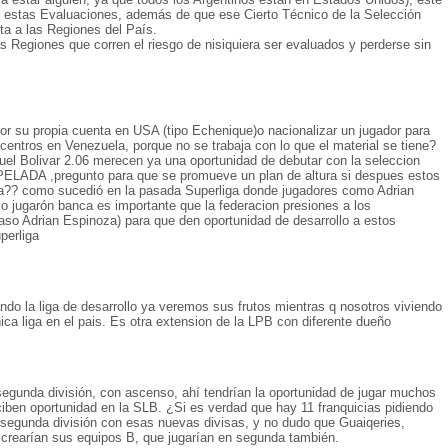
r estas Evaluaciones, además de que ese Cierto Técnico de la Selección
ita a las Regiones del País.
 Regiones que corren el riesgo de nisiquiera ser evaluados y perderse sin
r su propia cuenta en USA (tipo Echenique)o nacionalizar un jugador para
 centros en Venezuela, porque no se trabaja con lo que el material se tiene?
uel Bolivar 2.06 merecen ya una oportunidad de debutar con la seleccion
 PELADA ,pregunto para que se promueve un plan de altura si despues estos
a?? como sucedió en la pasada Superliga donde jugadores como Adrian
o jugarón banca es importante que la federacion presiones a los
aso Adrian Espinoza) para que den oportunidad de desarrollo a estos
perliga
do la liga de desarrollo ya veremos sus frutos mientras q nosotros viviendo
ica liga en el pais. Es otra extension de la LPB con diferente dueño
segunda división, con ascenso, ahí tendrían la oportunidad de jugar muchos
ciben oportunidad en la SLB. ¿Si es verdad que hay 11 franquicias pidiendo
 segunda división con esas nuevas divisas, y no dudo que Guaiqeries,
crearían sus equipos B, que jugarían en segunda también.