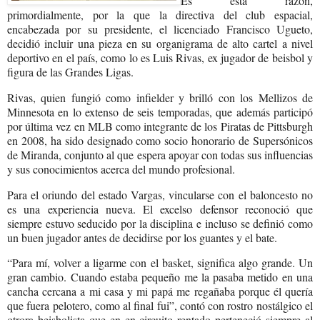
Es esta razón,
primordialmente, por la que la directiva del club espacial,
encabezada por su presidente, el licenciado Francisco Ugueto,
decidió incluir una pieza en su organigrama de alto cartel a nivel
deportivo en el país, como lo es Luis Rivas, ex jugador de beisbol y
figura de las Grandes Ligas.
Rivas, quien fungió como infielder y brilló con los Mellizos de
Minnesota en lo extenso de seis temporadas, que además participó
por última vez en MLB como integrante de los Piratas de Pittsburgh
en 2008, ha sido designado como socio honorario de Supersónicos
de Miranda, conjunto al que espera apoyar con todas sus influencias
y sus conocimientos acerca del mundo profesional.
Para el oriundo del estado Vargas, vincularse con el baloncesto no
es una experiencia nueva. El excelso defensor reconoció que
siempre estuvo seducido por la disciplina e incluso se definió como
un buen jugador antes de decidirse por los guantes y el bate.
“Para mí, volver a ligarme con el basket, significa algo grande. Un
gran cambio. Cuando estaba pequeño me la pasaba metido en una
cancha cercana a mi casa y mi papá me regañaba porque él quería
que fuera pelotero, como al final fui”, contó con rostro nostálgico el
otrora beisbolista que en en circuito rentado perteneció siempre al