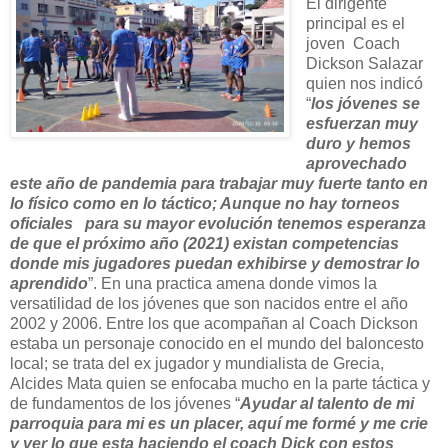
El dirigente
principal es el
joven Coach
Dickson Salazar
quien nos indicó
“
los jóvenes se
esfuerzan muy
duro y hemos
aprovechado
este año de pandemia para trabajar muy fuerte tanto en
lo físico como en lo táctico; Aunque no hay torneos
oficiales para su mayor evolución tenemos esperanza
de que el próximo año (2021) existan competencias
donde mis jugadores puedan exhibirse y demostrar lo
aprendido
”. En una practica amena donde vimos la
versatilidad de los jóvenes que son nacidos entre el año
2002 y 2006. Entre los que acompañan al Coach Dickson
estaba un personaje conocido en el mundo del baloncesto
local; se trata del ex jugador y mundialista de Grecia,
Alcides Mata quien se enfocaba mucho en la parte táctica y
de fundamentos de los jóvenes “
Ayudar al talento de mi
parroquia para mi es un placer, aquí me formé y me crie
y ver lo que esta haciendo el coach Dick con estos