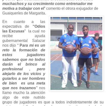
muchachos y su crecimiento como entrenador me
motiva a trabajar con el
” comento el otrora exjugador de
Guaiqueríes de Margarita.
En cuanto a las
expectativa de
“Odios
las Excusas
” la cual no
recibe ayuda
gubernamental Salazar
nos dijo “
P
ara mi es un
reto la formación de
estos jugadores
sabemos que no todos
darán el brinco al
profesional , pero
alejarlo de los vicios y
guiarlos a ser hombres
de bien es una meta
que nos trazamos
” nos
llamo mucho la atención
algo de este nutrido
grupo de jugadores es que a todos indistintamente de su