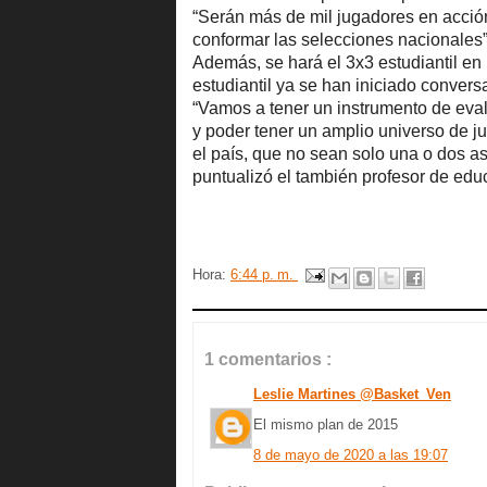
“Serán más de mil jugadores en acción
conformar las selecciones nacionales”
Además, se hará el 3x3 estudiantil en 
estudiantil ya se han iniciado convers
“Vamos a tener un instrumento de eval
y poder tener un amplio universo de j
el país, que no sean solo una o dos as
puntualizó el también profesor de educ
Hora:
6:44 p. m.
1 comentarios :
Leslie Martines @Basket_Ven
El mismo plan de 2015
8 de mayo de 2020 a las 19:07