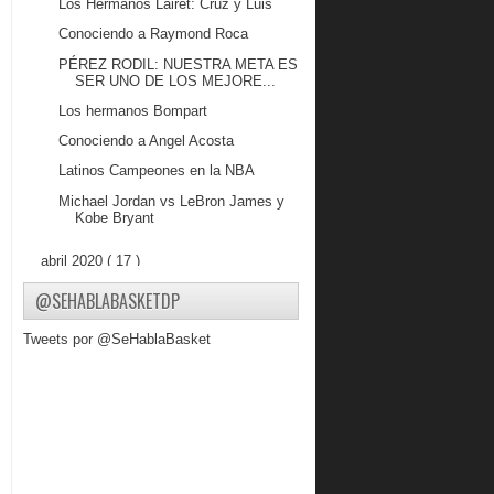
Los Hermanos Lairet: Cruz y Luis
Conociendo a Raymond Roca
PÉREZ RODIL: NUESTRA META ES
SER UNO DE LOS MEJORE...
Los hermanos Bompart
Conociendo a Angel Acosta
Latinos Campeones en la NBA
Michael Jordan vs LeBron James y
Kobe Bryant
abril 2020
( 17 )
marzo 2020
( 21 )
@SEHABLABASKETDP
febrero 2020
( 31 )
Tweets por @SeHablaBasket
2019
( 16 )
2018
( 38 )
2017
( 327 )
2016
( 410 )
2015
( 616 )