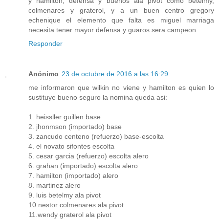
y hamilton, defensa y buenos ala pivot como betelmy,
colmenares y graterol, y a un buen centro gregory
echenique el elemento que falta es miguel marriaga
necesita tener mayor defensa y guaros sera campeon
Responder
Anónimo
23 de octubre de 2016 a las 16:29
me informaron que wilkin no viene y hamilton es quien lo
sustituye bueno seguro la nomina queda asi:
1. heissller guillen base
2. jhonmson (importado) base
3. zancudo centeno (refuerzo) base-escolta
4. el novato sifontes escolta
5. cesar garcia (refuerzo) escolta alero
6. grahan (importado) escolta alero
7. hamilton (importado) alero
8. martinez alero
9. luis betelmy ala pivot
10.nestor colmenares ala pivot
11.wendy graterol ala pivot