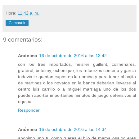
Hora:
11:42 a. m.
Compartir
9 comentarios:
Anónimo
16 de octubre de 2016 a las 13:42
con los tres importados, heisller guillent, colmenares,
graterol, betelmy, echenique, los refuerzos centeno y garcia
todavia le quedan cupos en la nomina y para tener al bajito
de martinez o los novatos en la banca deberian llevarse al
centro luis carrillo o a miguel marriaga uno de los dos
pueden aportar importantes minutos de juego defensivos al
equipo
Responder
Anónimo
16 de octubre de 2016 a las 14:34
anonimo uno tu como q eres el hijo de mama osa xq eres