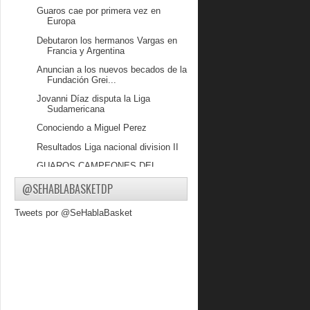
Guaros cae por primera vez en
Europa
Debutaron los hermanos Vargas en
Francia y Argentina
Anuncian a los nuevos becados de la
Fundación Grei...
Jovanni Díaz disputa la Liga
Sudamericana
Conociendo a Miguel Perez
Resultados Liga nacional division II
GUAROS CAMPEONES DEL
MUNDO
@SEHABLABASKETDP
Broncos ganó en el Domo
Bolivariano y se puso a un...
Tweets por @SeHablaBasket
Guaros arrolla en juego amistoso
Regreso a clases con la Fundación
Greivis Vasquez
Conociendo a Luis Moreno
GUAROS EMPAREJA LA SERIE Y
AHORA VA COMO LOCAL