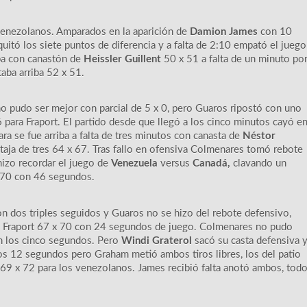
 venezolanos. Amparados en la aparición de
Damion James
con 10
uitó los siete puntos de diferencia y a falta de 2:10 empató el juego
iba con canastón de
Heissler Guillent
50 x 51 a falta de un minuto po
aba arriba 52 x 51.
 no pudo ser mejor con parcial de 5 x 0, pero Guaros ripostó con uno
 para Fraport. El partido desde que llegó a los cinco minutos cayó e
a se fue arriba a falta de tres minutos con canasta de
Néstor
aja de tres 64 x 67. Tras fallo en ofensiva Colmenares tomó rebote
izo recordar el juego de
Venezuela
versus
Canadá,
clavando un
x 70 con 46 segundos.
ron dos triples seguidos y Guaros no se hizo del rebote defensivo,
ba a Fraport 67 x 70 con 24 segundos de juego. Colmenares no pudo
n los cinco segundos. Pero
Windi Graterol
sacó su casta defensiva 
a los 12 segundos pero Graham metió ambos tiros libres, los del patio
 69 x 72 para los venezolanos. James recibió falta anotó ambos, tod