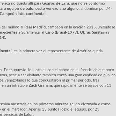
mérica
no quedó allí para
Guaros de Lara
, que no se conformó
 para equipo de baloncesto venezolano alguno
, al dominar por 74-
Campeón Intercontinental.
a del mundo al
Real Madrid
, campeón en la edición 2015, uniéndose
necientes a Suramérica, al
Cirio (Brasil-1979), Obras Sanitarias
14).
inental,
es la primera vez el representante de
América
queda
o. Por supuesto, los locales con el apoyo de su fanaticada que poco
aros
, pese a ser visitante también contó una gran cantidad de público
os venezolanos lo que conquistaron el primer período, tras
 en un intratable
Zach Graham
, que rápidamente se bajaba con 11
ofensiva mostrada en los primeros minutos se vio diezmada y como
ó en el marcador. Apenas 13 puntos logró el equipo, por 23
s pérdidas de balón.