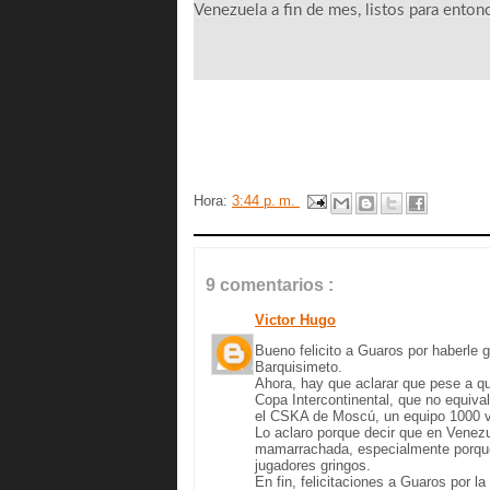
Venezuela a fin de mes, listos para enton
Hora:
3:44 p. m.
9 comentarios :
Victor Hugo
Bueno felicito a Guaros por haberle 
Barquisimeto.
Ahora, hay que aclarar que pese a que
Copa Intercontinental, que no equiv
el CSKA de Moscú, un equipo 1000 ve
Lo aclaro porque decir que en Venez
mamarrachada, especialmente porque
jugadores gringos.
En fin, felicitaciones a Guaros por l