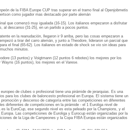
mpeón de la FIBA Europe CUP tras superar en el tramo final al Openjobmetis
bertson como jugador mas destacado por parte alemán
inal que comenzó muy igualada (16-15). Los italianos empezaron a disfrutar
s, al descanso (31-25), en un partido a pocos puntos.
tente en la reanudación, llegaron ir 9 arriba, pero las cosas empezaron a
empezó a tirar del carro alemán, y junto a Theodore, lideraron un parcial que
ara el final (65-62). Los italianos en estado de shock se vio sin ideas para
e muchos minutos.
odore (13 puntos) y Voigtmann (12 puntos 6 rebotes) los mejores por los
 Wayns (16 puntos), los mejores en el Varese.
 europeo de clubes o profesional tiene una pirámide de jerarquias. Es una
os para los clubes de baloncesto profesional en Europa. El sistema tiene un
e promoción y descenso de categoría entre las competiciones en diferentes
es dirferentes de competiciones en la pirámide - el 1 Euroliga nivel de
a es la EuroCup, ese segundo nivel es esta peleado por la Champions, y el
A Europa. Las competiciones de Euroliga y Eurocup están organizadas por la
ticiones de la Liga de Campeones y la Copa FIBA Europa están organizados