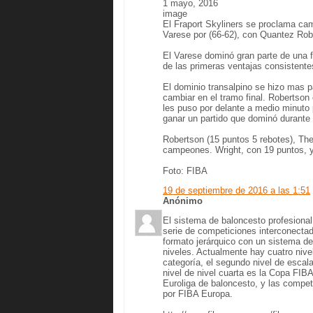
1 mayo, 2016
image
El Fraport Skyliners se proclama ca
Varese por (66-62), con Quantez Ro
El Varese dominó gran parte de una f
de las primeras ventajas consistente
El dominio transalpino se hizo mas pa
cambiar en el tramo final. Robertson 
les puso por delante a medio minuto p
ganar un partido que dominó durant
Robertson (15 puntos 5 rebotes), The
campeones. Wright, con 19 puntos, y
Foto: FIBA
19 de septiembre de 2016 a las 1:51
Anónimo
El sistema de baloncesto profesional
serie de competiciones interconectad
formato jerárquico con un sistema d
niveles. Actualmente hay cuatro nivel
categoría, el segundo nivel de escal
nivel de nivel cuarta es la Copa FIB
Euroliga de baloncesto, y las compe
por FIBA Europa.