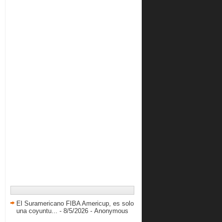
agosto 2016
( 36 )
julio 2016
( 42 )
junio 2016
( 46 )
mayo 2016
( 35 )
abril 2016
( 41 )
marzo 2016
( 34 )
febrero 2016
( 36 )
enero 2016
( 46 )
2015
( 616 )
2014
( 417 )
2013
( 738 )
2012
( 845 )
2011
( 228 )
El Suramericano FIBA Americup, es solo
una coyuntu...
- 8/5/2026
- Anonymous