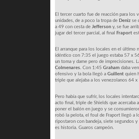
El tercer cuarto fue de reacción para los
unidades, de a poco la tropa de
Deniz
se q
a 49 con cesta de
Jefferson
y, se fue arr
jugar del tercer parcial, al final
Fraport
est
El arranque para los locales en el último
idéntico con 7:35 el juego estaba 57 x 56
un toma y dame pero de imprecisiones. Lar
Colmenares
. Con 1:45
Graham
daba vent
ofensivo y la bola llegó a
Guillent
quien h
triple que alejaba a los venezolanos 64 
Pero había que sufrir, los locales intenta
acto final, triple de Shields que acerca
poner el balón en juego y se consumiero
robó la pelota, el foul de Fraport llegó 
ripostaron con bandeja, siete segundos y
es historia. Guaros campeón.