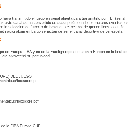
3
 haya transmitido el juego en señal abierta para transmitirlo por TLT (señal
s este canal se ha convertido de suscripciòn donde los mejores eventos los
e la seleccion de futbol o de basquet o el beisbol de grande ligas ,ademàs
uet nacional,sin embargo se jactan de ser el canal deportivo de venezuela.
2
pa de Europa FIBA y no de la Euroliga representasen a Europa en la final de
 Lara aprovechó su portunidad.
CORE) DEL JUEGO
inentalcup/boxscore.pdf
inentalcup/boxscore.pdf
n de la FIBA Europe CUP