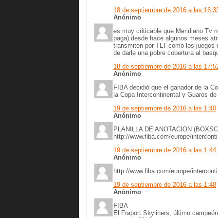
18 de septiembre de 2016 a las 16:3
Anónimo
es muy criticable que Meridiano Tv no
paga) desde hace algunos meses atrà
transmiten por TLT como los juegos d
de darle una pobre cobertura al basq
18 de septiembre de 2016 a las 17:5
Anónimo
FIBA decidió que el ganador de la Co
la Copa Intercontinental y Guaros de
19 de septiembre de 2016 a las 1:40
Anónimo
PLANILLA DE ANOTACION (BOXS
http://www.fiba.com/europe/intercont
19 de septiembre de 2016 a las 1:44
Anónimo
http://www.fiba.com/europe/intercont
19 de septiembre de 2016 a las 1:48
Anónimo
FIBA
El Fraport Skyliners, último campeó