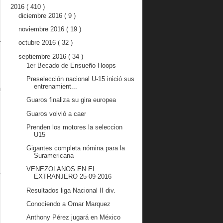
2016
( 410 )
diciembre 2016
( 9 )
noviembre 2016
( 19 )
octubre 2016
( 32 )
r
septiembre 2016
( 34 )
1er Becado de Ensueño Hoops
Preselección nacional U-15 inició sus
entrenamient...
n
Guaros finaliza su gira europea
Guaros volvió a caer
Prenden los motores la seleccion
U15
Gigantes completa nómina para la
Suramericana
VENEZOLANOS EN EL
y
EXTRANJERO 25-09-2016
Resultados liga Nacional II div.
o
Conociendo a Omar Marquez
Anthony Pérez jugará en México