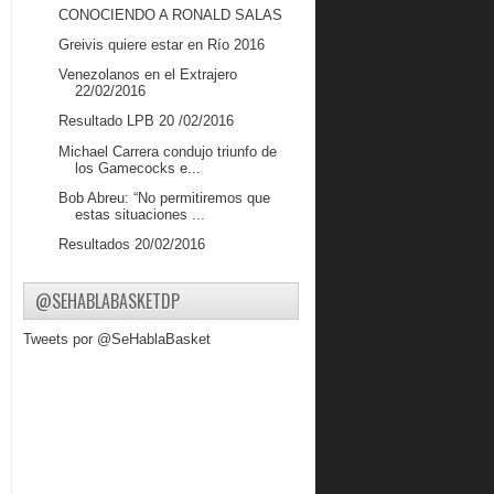
CONOCIENDO A RONALD SALAS
Greivis quiere estar en Río 2016
Venezolanos en el Extrajero
22/02/2016
Resultado LPB 20 /02/2016
Michael Carrera condujo triunfo de
los Gamecocks e...
Bob Abreu: “No permitiremos que
estas situaciones ...
Resultados 20/02/2016
Gigantes consiguió su tercer triunfo
consecutivo
@SEHABLABASKETDP
VENEZOLANOS EN EL
EXTRANJERO
Tweets por @SeHablaBasket
TROTAMUNDOS NO PUDO ANTE
BUCANEROS
VENEZOLANOS EN EL
EXTRANJERO
Resultados LPB Jueves 11/02/2016
Venezolanos en el Extranjero