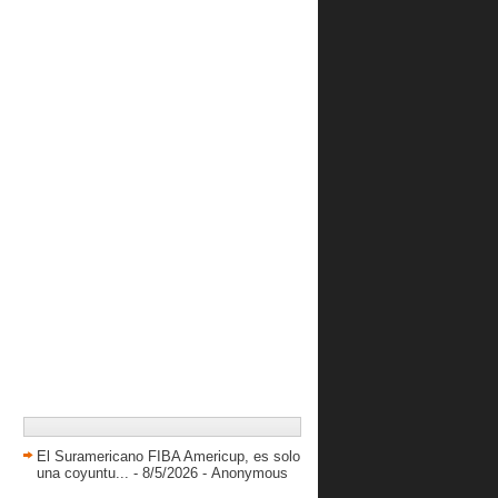
la Liga de Las...
VENEZOLANOS EN EL
EXTRANJERO
Carlos Reyes: “Solo deseo jugar, es
lo que me apas...
Colmenares "No queremos fallar ante
nuestro público"
Venezolano Joan Sánchez será los
ojos de Marinos.
Michael Keeling vendrá con Gaiteros
Elliot y Hérnandez nuevamente
mejores de la semana
CONOCIENDO A NELSON FERRER
Resultados LPB Domingo 31/01/2016
enero 2016
( 46 )
2015
( 616 )
El Suramericano FIBA Americup, es solo
2014
( 417 )
una coyuntu...
- 8/5/2026
- Anonymous
2013
( 738 )