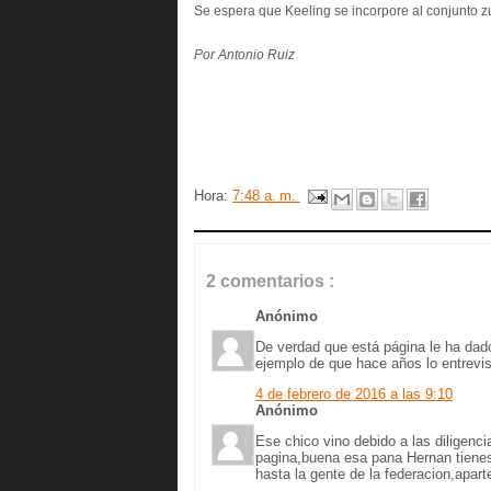
Se espera que Keeling se incorpore al conjunto z
Por Antonio Ruiz
Hora:
7:48 a. m.
2 comentarios :
Anónimo
De verdad que está página le ha dado
ejemplo de que hace años lo entrevista
4 de febrero de 2016 a las 9:10
Anónimo
Ese chico vino debido a las diligen
pagina,buena esa pana Hernan tienes
hasta la gente de la federacion,apa