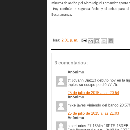
minutos de acción y el Alero Miguel Fernandez aporto 
Hoy continúa la segunda fecha y el debut para el
Bucaramanga.
Hora:
2:01 p. m.
3 comentarios :
Anónimo
@JovanniDiaz13 debutó hoy en la lig
triples su equipo perdió 77-75.
25 de julio de 2015 a las 20:54
Anónimo
mike javes viniendo del banco 20:5
25 de julio de 2015 a las 21:03
Anónimo
albert arias 27:16Min 18PTS 15REB