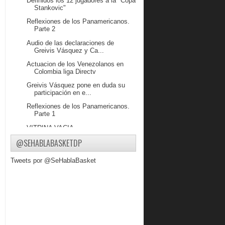
Definidos los 12 jugadores a la "Copa
Stankovic"
Reflexiones de los Panamericanos.
Parte 2
Audio de las declaraciones de
Greivis Vásquez y Ca...
Actuacion de los Venezolanos en
Colombia liga Directv
Greivis Vásquez pone en duda su
participación en e...
Reflexiones de los Panamericanos.
Parte 1
VITRINA VACIA
@SEHABLABASKETDP
Venezolanos en colombia
Venezuela se despide con victoria en
Tweets por @SeHablaBasket
los Panameric...
Venezuela fracasa en los
Panamericanos
El cuadro bajo no funcionó ante USA
Columbus ensambla sus piezas
Venezuela fue barrido por USA en