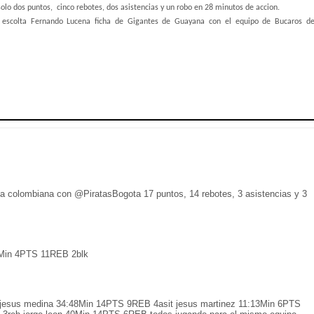
solo dos puntos,
cinco rebotes, dos asistencias y un robo en 28 minutos de accion.
 escolta Fernando Lucena ficha de Gigantes de Guayana con el equipo de Bucaros d
a colombiana con @PiratasBogota 17 puntos, 14 rebotes, 3 asistencias y 3
7Min 4PTS 11REB 2blk
 jesus medina 34:48Min 14PTS 9REB 4asit jesus martinez 11:13Min 6PTS