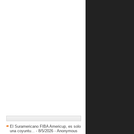
Néstor García: "Haber ganado el
Sudamericano le ha...
Ivaney Márquez “vamos todas en
positivo”
Venezuela logra su primera victoria
rumbo a Toronto
Preparador Daniel Sierralta a su
primera experienc...
Greivis: “Puedo volver a mis días de
Nueva Orleans”
Gregory Vargas jugará en Israel
Rivales de Venezuela en los
Panamericanos: Puerto ...
Venezuela cae en su primer
amistoso
Ya hay nombres del segundo grupo a
la "Copa Stank...
junio 2015
( 31 )
El Suramericano FIBA Americup, es solo
mayo 2015
( 52 )
una coyuntu...
- 8/5/2026
- Anonymous