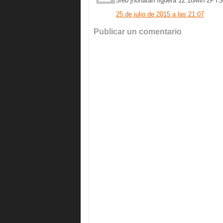
5reb jhonatan figuera 12:18Min 2PT
25 de julio de 2015 a las 21:07
Publicar un comentario