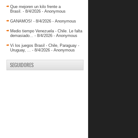
abril 2015
( 56 )
Que mejoren un kilo frente a
Brasil.
- 8/4/2026
- Anonymous
marzo 2015
( 53 )
febrero 2015
( 68 )
GANAMOS!
- 8/4/2026
- Anonymous
enero 2015
( 73 )
Medio tiempo Venezuela - Chile. Le falta
demasiado...
- 8/4/2026
- Anonymous
2014
( 417 )
Vi los juegos Brasil - Chile, Paraguay -
2013
( 738 )
Uruguay, ...
- 8/4/2026
- Anonymous
2012
( 845 )
SEGUIDORES
2011
( 228 )