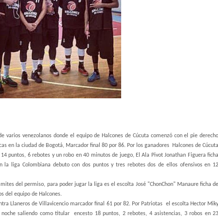
 de varios venezolanos donde el equipo de Halcones de Cúcuta comenzó con el pie derech
as en la ciudad de Bogotá, Marcador final 80 por 86. Por los ganadores
Halcones de Cúcut
 14 puntos, 6 rebotes y un robo en 40 minutos de juego, El Ala Pivot Jonathan Figuera fich
 la liga Colombiana debuto con dos puntos y tres rebotes dos de ellos ofensivos en 1
mites del permiso, para poder jugar la liga es el escolta José "ChonChon" Manaure ficha d
os del equipo de Halcones.
tra Llaneros de Villavicencio marcador final 61 por 82. Por Patriotas
el escolta Hector Mik
 noche saliendo como titular
encesto 18 puntos, 2 rebotes, 4 asistencias, 3 robos en 2