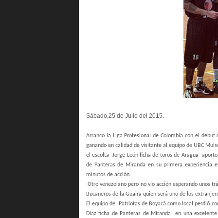
Sábado,25 de Julio del 2015.
Arranco la Liga Profesional de Colombia con el debut
ganando en calidad de visitante al equipo de UBC Muisc
el escolta
Jorge León ficha de toros de Aragua
aporto
de Panteras de Miranda en su primera experiencia en
minutos de acción.
Otro venezolano pero no vio acción esperando unos trá
Bucaneros de la Guaira quien será uno de los extranjer
El equipo de
Patriotas de Boyacá como local perdió con
Díaz ficha de Panteras de Miranda
en una excelente