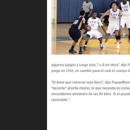
algunos juegos y luego solo 7 u 8 en otros", dijo 
juego en USA, un cambio para el cual el cuerpo de
"El tiene que volverse mas físico", dijo Papaefth
"decente" ahorita mismo, lo que necesita es come
necesitamos alrededor de las 90 kilos. Si el pued
razonable."