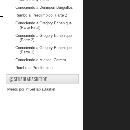
Conociendo a Deninson Burguillos
Rumbo al Preolímpico. Parte 2
Conociendo a Gregory Echenique
(Parte Final)
Conociendo a Gregory Echenique
(Parte 2)
Conociendo a Gregory Echenique
(Parte 1)
Conociendo a Michael Carrera
Rumbo al Preolímpico
Análisis de la primera temporada de
@SEHABLABASKETDP
Greivis en la NBA
Conociendo a J.R. Coronado
Tweets por @SeHablaBasket
Conociendo a Jhornan Zamora
¿A dónde fue nuestro baloncesto?
Conociendo a Anthony Pérez
El caso Jhoyfer Diaz
La elección de los jugadores al