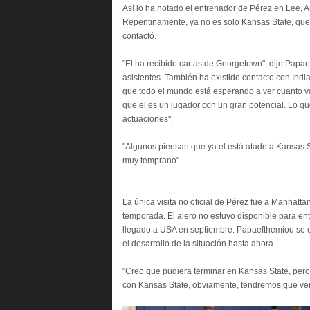
Así lo ha notado el entrenador de Pérez en Lee,
Repentinamente, ya no es solo Kansas State, que 
contactó.
"El ha recibido cartas de Georgetown", dijo Papae
asistentes. También ha existido contacto con Ind
que todo el mundo está esperando a ver cuanto va
que el es un jugador con un gran potencial. Lo q
actuaciones".
"Algunos piensan que ya el está atado a Kansas 
muy temprano".
La única visita no oficial de Pérez fue a Manhatta
temporada. El alero no estuvo disponible para e
llegado a USA en septiembre. Papaefthemiou se 
el desarrollo de la situación hasta ahora.
"Creo que pudiera terminar en Kansas State, pero 
con Kansas State, obviamente, tendremos que ver ot