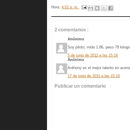
Hora:
4:51 p. m.
2 comentarios :
Anónimo
Soy piloto, mido 1.86, peso 78 kilog
5 de junio de 2011 a las 15:16
Anónimo
Anthony es el mejor talento en acen
17 de junio de 2011 a las 15:10
Publicar un comentario