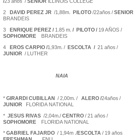
/
23 años /
SENIOR
ILLINOIS COLLEGE
2
DAVID PEREZ JR
/1,88m.
PILOTO
/22años /
SENIOR
BRANDEIS
3
ENRIQUE PEREZ /
1.85 m.
/
PILOTO /
19 AÑOS /
SOPHOMORE
BRANDEIS
4
EROS CARPIO /
1,93m. /
ESCOLTA /
21 años /
JUNIOR
/ LUTHER
NAIA
*
GIRARDI CUBILLAN
/ 2,00m. /
ALERO /
24años /
JUNIOR
FLORIDA NATIONAL
*
JESUS RIVAS
/2,04m./
CENTRO
/ 21 años /
SOPHOMORE
FLORIDA NATIONAL
*
GABRIEL FAJARDO
/ 1,94m ./
ESCOLTA
/ 19 años
FRESHMAN
FNU