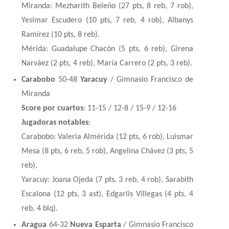
Miranda: Mezharith Beleño (27 pts, 8 reb, 7 rob),
Yesimar Escudero (10 pts, 7 reb, 4 rob), Albanys
Ramírez (10 pts, 8 reb).
Mérida: Guadalupe Chacón (5 pts, 6 reb), Girena
Narváez (2 pts, 4 reb), María Carrero (2 pts, 3 reb).
Carabobo
50-48
Yaracuy
/ Gimnasio Francisco de
Miranda
Score por cuartos
: 11-15 / 12-8 / 15-9 / 12-16
Jugadoras notables
:
Carabobo: Valeria Almérida (12 pts, 6 rob), Luismar
Mesa (8 pts, 6 reb, 5 rob), Angelina Chávez (3 pts, 5
reb).
Yaracuy: Joana Ojeda (7 pts, 3 reb, 4 rob), Sarabith
Escalona (12 pts, 3 ast), Edgarlis Villegas (4 pts, 4
reb, 4 blq).
Aragua
64-32
Nueva Esparta
/ Gimnasio Francisco