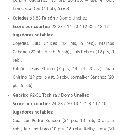
Kendry Gutiérrez (15 pts, 10 reb, 4 ast, 4 rob),
Francisco Díaz (14 pts, 6 reb).
Cojedes
63-88
Falcón
/ Domo Unellez
Score por cuartos
: 22-23 / 11-20 / 12-32 / 18-13
Jugadores notables
:
Cojedes: Luis Cruces (12 pts, 6 reb), Marcos
Cabaña (20 pts, 5 reb, 5 rob), Luis Robles (12 pts, 3
reb).
Falcón: Jesús Rincón (7 pts, 14 reb, 3 ast), Joan
Chirino (19 pts, 6 ast, 3 rob), Jonnaiker Sánchez (20
pts, 5 reb).
Guárico
92-51
Táchira
/ Domo Unellez
Score por cuartos
: 24-23 / 30-10 / 21-8 / 17-10
Jugadores notables
:
Guárico: Pedro Rondón (34 pts, 10 reb, 3 ast, 5
rob), Jair Indriago (10 pts, 16 reb), Reiby Lima (20