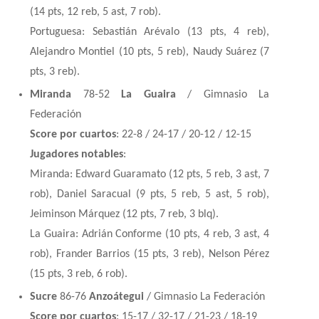
(14 pts, 12 reb, 5 ast, 7 rob).
Portuguesa: Sebastián Arévalo (13 pts, 4 reb),
Alejandro Montiel (10 pts, 5 reb), Naudy Suárez (7
pts, 3 reb).
Miranda
78-52
La Guaira
/ Gimnasio La
Federación
Score por cuartos
: 22-8 / 24-17 / 20-12 / 12-15
Jugadores notables
:
Miranda: Edward Guaramato (12 pts, 5 reb, 3 ast, 7
rob), Daniel Saracual (9 pts, 5 reb, 5 ast, 5 rob),
Jeiminson Márquez (12 pts, 7 reb, 3 blq).
La Guaira: Adrián Conforme (10 pts, 4 reb, 3 ast, 4
rob), Frander Barrios (15 pts, 3 reb), Nelson Pérez
(15 pts, 3 reb, 6 rob).
Sucre
86-76
Anzoátegui
/ Gimnasio La Federación
Score por cuartos
: 15-17 / 32-17 / 21-23 / 18-19