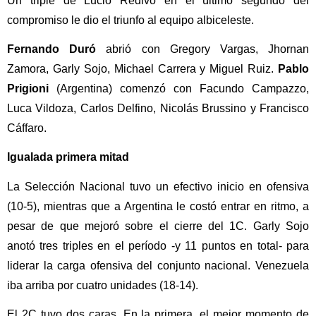
Un triple de Lucio Redivo en el último segundo del
compromiso le dio el triunfo al equipo albiceleste.
Fernando Duró
abrió con Gregory Vargas, Jhornan
Zamora, Garly Sojo, Michael Carrera y Miguel Ruiz.
Pablo
Prigioni
(Argentina) comenzó con Facundo Campazzo,
Luca Vildoza, Carlos Delfino, Nicolás Brussino y Francisco
Cáffaro.
Igualada primera mitad
La Selección Nacional tuvo un efectivo inicio en ofensiva
(10-5), mientras que a Argentina le costó entrar en ritmo, a
pesar de que mejoró sobre el cierre del 1C. Garly Sojo
anotó tres triples en el período -y 11 puntos en total- para
liderar la carga ofensiva del conjunto nacional. Venezuela
iba arriba por cuatro unidades (18-14).
El 2C tuvo dos caras. En la primera, el mejor momento de