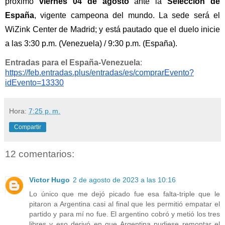
próximo
viernes 04 de agosto
ante la
Selección de
España
, vigente campeona del mundo. La sede será el
WiZink Center de Madrid; y está pautado que el duelo inicie
a las 3:30 p.m. (Venezuela) / 9:30 p.m. (España).
Entradas para el España-Venezuela
:
https://feb.entradas.plus/
entradas/es/comprarEvento?
idEvento=13330
Hora:
7:25 p. m.
Compartir
12 comentarios:
Victor Hugo
2 de agosto de 2023 a las 10:16
Lo único que me dejó picado fue esa falta-triple que le
pitaron a Argentina casi al final que les permitió empatar el
partido y para mí no fue. El argentino cobró y metió los tres
libres y eso derivó en que Argentina pudiese remontar el