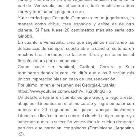
partido. Venezuela, por el contrario, falló muchísimos tiros
libres y terminamos pagando caro.
Y de verdad que Facundo Campazzo es un jugadorazo, la
manera como drible, crea espacios y asiste es de otro
planeta. Si Facu fuese 20 centímetros más alto sería otro
Ginóbili.
En cuanto a Venezuela, creo que seguimos mostrando las
deficiencias de siempre, cuesta abrir la cancha, se tomaron
muchos tiros forzados, se fallaron libres y no tenemos el
físico/estatura para compensar.
Como suele ser habitual, Guillent, Carrera y Sojo
terminaron dando la cara. Yo diría que ellos 3 serían mis
únicos imprescindibles en caso de una renovación.
Por último, miren el resumen del Georgia-Lituania:
https://www.youtube.com/watch?v=FZrj8InqGHo
Un detalle a tomar en cuenta es que Georgia llegó a estar
abajo por 15 puntos en el útimo cuarto y llogró empatar con
menos de 20 segundos por jugar, aunque finalmente
Lituania se llevó el triunfo sobre el clutch. Lo digo porque ya
sabemos que a la selección venezolana le suelen remontar
partidos que parecían controlados (Dominicana, Argentina
x2).