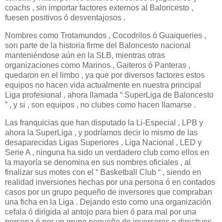
coachs , sin importar factores externos al Baloncesto ,
fuesen positivos ó desventajosos .
Nombres como Trotamundos , Cocodrilos ó Guaiqueries ,
son parte de la historia firme del Baloncesto nacional
manteniéndose aún en la SLB, mientras otras
organizaciones como Marinos , Gaiteros ó Panteras ,
quedaron en el limbo , ya que por diversos factores estos
equipos no hacen vida actualmente en nuestra principal
Liga profesional , ahora llamada “ SuperLiga de Baloncesto
” , y si , son equipos , no clubes como hacen llamarse .
Las franquicias que han disputado la Li-Especial , LPB y
ahora la SuperLiga , y podríamos decir lo mismo de las
desaparecidas Ligas Superiores , Liga Nacional , LED y
Serie A , ninguna ha sido un verdadero club como ellos en
la mayoría se denomina en sus nombres oficiales , al
finalizar sus motes con el “ Basketball Club “ , siendo en
realidad inversiones hechas por una persona ó en contados
casos por un grupo pequeño de inversores que compraban
una ficha en la Liga . Dejando esto como una organización
cefala ó dirigida al antojo para bien ó para mal por una
persona ó por un grupo pequeño de inversores o directivos .