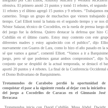
integrado por Carl Elliott, Anthony Mitchell y Wendell McKines
ofensiva. El primero anotó 21 puntos y tomó 11 rebotes, el segundo
11 rebotes y el último agregó 15 puntos y 9 rebotes. “Trabajamos mu
camerino. Tengo un grupo de muchachos que vienen trabajando 
tiempo. Carl Elliott tomó la batuta en el segundo tiempo y se nos d
Néstor Salazar, técnico de Cocodrilos, en la rueda de prensa luego 
del juego fue la defensa. Quiero destacar la defensa que hizo 
Cubillán en el último cuarto. Estoy muy contento con este gru
diferentes madres y estoy agradecido con el publico”, dijo Ellio
nuevamente con Guaros de Lara, como lo hizo el año pasado en la se
sé que vamos a ganar”, comentó Elliott. “Vamos a ir a Barquisimet
juego, pero sé que podemos ganar ambos compromisos”, dijo Sa
conjunto que se despidió de la actual temporada, se destacó el b
aportó 20 puntos y 4 rebotes. La final de la Conferencia Occidental
el Domo Bolivariano de Barquisimeto.
Trotamundos de Carabobo perdió la oportunidad de
conquistar el pase a la siguiente ronda al dejar con la iniciativa
del juego a Cocodrilos de Caracas en el Gimnasio José
Beracasa
Trotamundos inicia con David Cubillán, Musa Abdul, Dwight