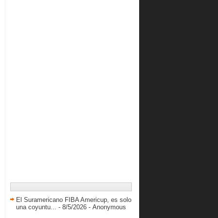
Richard Lugo hizo historia en derrota
de la “Tribu”
VENEZOLANOS EN EL
EXTRANJERO
Pérez y Carrera se despidieron de su
afición
Resultados LPB Jueves 03/03/2016
Conociendo a Jhonnathan Eduardo
Martinez
Resultados LPB 07/03/2016
Resultados LPB Martes 01/03/2016
febrero 2016
( 36 )
enero 2016
( 46 )
2015
( 616 )
2014
( 417 )
2013
( 738 )
El Suramericano FIBA Americup, es solo
2012
( 845 )
una coyuntu...
- 8/5/2026
- Anonymous
2011
( 228 )