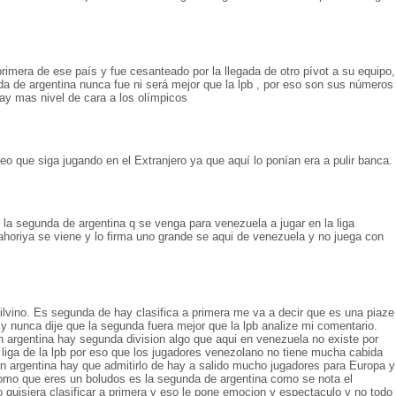
.
primera de ese país y fue cesanteado por la llegada de otro pívot a su equipo,
a de argentina nunca fue ni será mejor que la lpb , por eso son sus números
 hay mas nivel de cara a los olímpicos
eo que siga jugando en el Extranjero ya que aquí lo ponían era a pulir banca.
 la segunda de argentina q se venga para venezuela a jugar en la liga
ahoriya se viene y lo firma uno grande se aqui de venezuela y no juega con
lvino. Es segunda de hay clasifica a primera me va a decir que es una piaze
y nunca dije que la segunda fuera mejor que la lpb analize mi comentario.
n argentina hay segunda division algo que aqui en venezuela no existe por
liga de la lpb por eso que los jugadores venezolano no tiene mucha cabida
 en argentina hay que admitirlo de hay a salido mucho jugadores para Europa y
que eres un boludos es la segunda de argentina como se nota el
quisiera clasificar a primera y eso le pone emocion y espectaculo y no todo