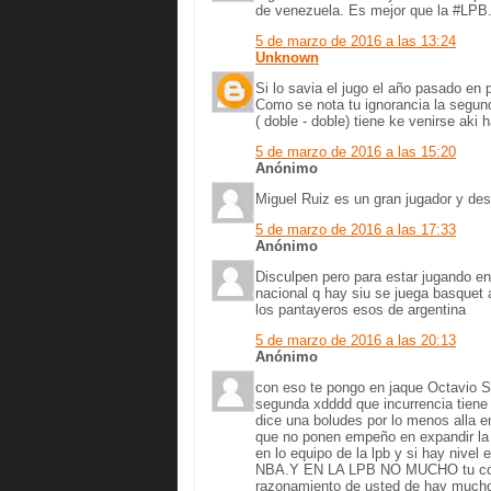
de venezuela. Es mejor que la #LPB
5 de marzo de 2016 a las 13:24
Unknown
Si lo savia el jugo el año pasado en 
Como se nota tu ignorancia la segund
( doble - doble) tiene ke venirse aki
5 de marzo de 2016 a las 15:20
Anónimo
Miguel Ruiz es un gran jugador y des
5 de marzo de 2016 a las 17:33
Anónimo
Disculpen pero para estar jugando en
nacional q hay siu se juega basquet 
los pantayeros esos de argentina
5 de marzo de 2016 a las 20:13
Anónimo
con eso te pongo en jaque Octavio Si
segunda xdddd que incurrencia tiene 
dice una boludes por lo menos alla e
que no ponen empeño en expandir la 
en lo equipo de la lpb y si hay nivel
NBA.Y EN LA LPB NO MUCHO tu como 
razonamiento de usted de hay mucho 