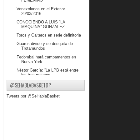
FEMENINO
Venezolanos en el Exterior
29/03/2016
CONOCIENDO A LUIS “LA
MAQUINA” GONZALEZ
Toros y Gaiteros en serie definitoria
Guaros divide y se desquita de
Trotamundos
Fedombal hará campamentos en
Nueva York
Néstor García: “La LPB está entre
las tres mejores...
Guaros vuelve a ceder ante
@SEHABLABASKETDP
Trotamundos
Tweets por @SeHablaBasket
VENEZOLANOS EN EL
EXTRANJERO
Resultado LPB 21 de Marzo del 2016
Venezuela jugará ante Lituania en su
preparación
Elegidos los reservas criollos del
Juego de Las Es...