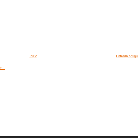
Inicio
Entrada antigu