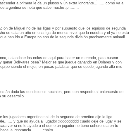
ascender a primera le da un plusss y un extra ignorante......... como va a
 de argentina se nota que sabe mucho :p ........
ción de Miguel no de las ligas y por supuesto que los equipos de segunda
ho se cala un año en una liga de menos nivel que la nuestra y el ya no esta
 que han ido a Europa no son de la segunda división precisamente animal!
anca, calandose las colas de aquí para hacer un mercado, para buscar
 y ganar Bolívares osea? Mejor es que juegue ganando en Dolares y con
 equipo siendo el mejor, en pocas palabras que se quede jugando allá mis
están dada las condiciones sociales, pero con respecto al baloncesto se
 su desarrollo
e los jugadores argentino sali de la segunda de arnetina dije la liga
 vale....... y que no ayuda al jugador xddddddddd cuado deje de jugar y se
ara ver si no le ayudo a el como un jugador no tiene coherencia en tu
ce la ignorancia......... chaito.........