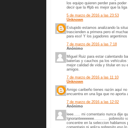
los equipo quieren perder para poder 
decir que la #lpb es mejor que la liga
5 de marzo de 2016 a las 23:53
Unknown
Estupido estamos analizando la situa
trascienden a primera pero el muchac
para eso! Y los jugadores argentinos
7 de marzo de 2016 a las 7:18
Anónimo
Miguel Ruiz para estar calentando b
baterías y cauchos pa los vehículos
mejor calidad de vida y titular en su
amigos.
7 de marzo de 2016 a las 11:10
Unknown
Amigo caribeño tienes razón aquí no 
encuentra en una liga que no aporta a
7 de marzo de 2016 a las 12:02
Anónimo
leee...... mi comentario nunca dije qu
Ignoranteeeeeee............ pobresito
concentre en la seleccion hablamos p
comentario ni anliza pobresito eso lo ha