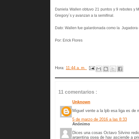
Daniela Wallen obtuvo 21 puntos y 9 rebotes y Ma
Gregory´s y avanzan a la semifinal.
Dato: Wallen fue galardonada como la Jugadora de
Por: Erick Flores
Hora:
11:44 a. m.
11 comentarios :
Unknown
Miguel vente a la lpb esa liga es de
5 de marzo de 2016 a las 8:33
Anónimo
Dices una cosas Octavo Silvino redicu
argentina osea de hay asciende a prim