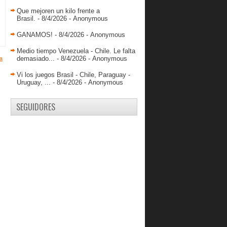
Vargas y Bethelmy campeones en
México
Que mejoren un kilo frente a
Brasil.
- 8/4/2026
- Anonymous
Juan Herrera apuesta todo por
Cocodrilos
GANAMOS!
- 8/4/2026
- Anonymous
Resultados LPB 12 de febrero
Medio tiempo Venezuela - Chile. Le falta
Vargas y Bethelmy a una victoria del
demasiado...
- 8/4/2026
- Anonymous
a
título
Vi los juegos Brasil - Chile, Paraguay -
Echenique no pudo evitar nueva
Uruguay, ...
- 8/4/2026
- Anonymous
derrota de Creighton
Resultados LPB 11 de febrero
SEGUIDORES
Hecho en Venezuela: Howard
Meneses
Resultados LPB 10 de Febrero
Echenique rumbo a la Locura de
Marzo
Aguilar y Valdez destacan en la
NAIA
Resultados LPB 09 de Febrero
La UALR gana y Michael Javes
colabora viniendo del...