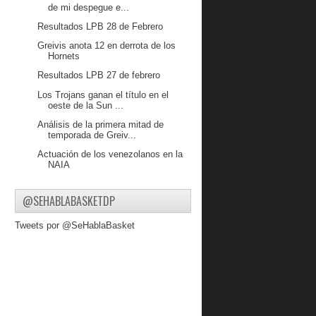
de mi despegue e...
Resultados LPB 28 de Febrero
Greivis anota 12 en derrota de los
Hornets
Resultados LPB 27 de febrero
Los Trojans ganan el título en el
oeste de la Sun ...
Análisis de la primera mitad de
temporada de Greiv...
Actuación de los venezolanos en la
NAIA
Resultados LPB 26 de febrero
@SEHABLABASKETDP
Creighton remonta una vez más
Resultados LPB 25 de febrero
Tweets por @SeHablaBasket
Michael Javes anota 10 puntos en
derrota de los Tr...
Cox anota 14 puntos en nueva
derrota del Le Havre
ResultadosLPB 24 de febrero