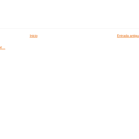
Inicio
Entrada antigu