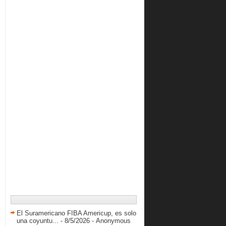
Michael Javes anota 10 puntos en
victoria de la UALR
Los Hornets vuelven a ganar con
doble-doble de Gre...
La Coruña de Javier Roman gana al
Tenerife
Resultados LPB 16 de febrero
El proyecto Carl Herrera
Resultados LPB 15 de febrero
Los Hornets ganan segundo juego al
hilo
BasketWorld: Las nuevas caras en la
junta de la LPB
Los Bluejays se recuperaron con 15
puntos de Echen...
Resultados LPB 14 de Febrero
Greivis logra doble-doble en victoria
de los Hornets
Resultados LPB 13 de febrero
El Suramericano FIBA Americup, es solo
una coyuntu...
- 8/5/2026
- Anonymous