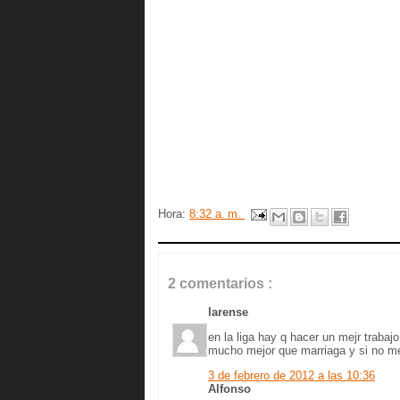
Hora:
8:32 a. m.
2 comentarios :
larense
en la liga hay q hacer un mejr traba
mucho mejor que marriaga y si no me
3 de febrero de 2012 a las 10:36
Alfonso