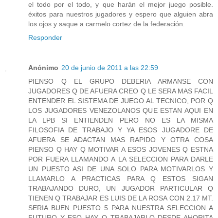
el todo por el todo, y que harán el mejor juego posible.
éxitos para nuestros jugadores y espero que alguien abra
los ojos y saque a carmelo cortez de la federación.
Responder
Anónimo
20 de junio de 2011 a las 22:59
PIENSO Q EL GRUPO DEBERIA ARMANSE CON
JUGADORES Q DE AFUERA CREO Q LE SERA MAS FACIL
ENTENDER EL SISTEMA DE JUEGO AL TECNICO, POR Q
LOS JUGADORES VENEZOLANOS QUE ESTAN AQUI EN
LA LPB SI ENTIENDEN PERO NO ES LA MISMA
FILOSOFIA DE TRABAJO Y YA ESOS JUGADORE DE
AFUERA SE ADACTAN MAS RAPIDO Y OTRA COSA
PIENSO Q HAY Q MOTIVAR A ESOS JOVENES Q ESTNA
POR FUERA LLAMANDO A LA SELECCION PARA DARLE
UN PUESTO ASI DE UNA SOLO PARA MOTIVARLOS Y
LLAMARLO A PRACTICAS PARA Q ESTOS SIGAN
TRABAJANDO DURO, UN JUGADOR PARTICULAR Q
TIENEN Q TRABAJAR ES LUIS DE LA ROSA CON 2.17 MT.
SERIA BUEN PUESTO 5 PARA NUESTRA SELECCION A
FUTURO Y ESO HAY Q TRABAJARLO DESDE AHORITA