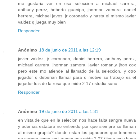
me gustaria ver en esa seleccion a michael carrera,
anthuny perez, heberto guanipa, jhorman zamora. daniel
herrera, michael javes, jr coronado y hasta el mismo javier
valdez q juega muy bien
Responder
Anónimo
18 de junio de 2011 a las 12:19
javier valdez, jr coronado, daniel herrera, anthony perez,
michael carrera, jhorman zamora, javier roman,y jhon cox
pero este mo atiende al llamado de la seleccion. y otro
jugador q deberian llamar para q motive su trabajo es el
jugador luis de la rosa que mide 2.17 estudia suno
Responder
Anónimo
19 de junio de 2011 a las 1:31
en vista de que en la selecion nos hace falta sangre nueva
y ademas estatura no entiendo por que siempre se llaman
al mismo grupito? donde estan los jugadores que tenemos
en europa como xavi roman que mide 2.07 (tiene muy buen