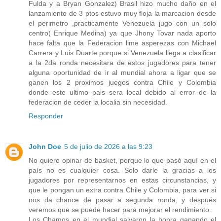
Fulda y a Bryan Gonzalez) Brasil hizo mucho daño en el
lanzamiento de 3 ptos estuvo muy floja la marcacion desde
el perimetro ,practicamente Venezuela jugo con un solo
centro( Enrique Medina) ya que Jhony Tovar nada aporto
hace falta que la Federacion lime asperezas con Michael
Carrera y Luis Duarte porque si Venezuela llega a clasificar
a la 2da ronda necesitara de estos jugadores para tener
alguna oportunidad de ir al mundial ahora a ligar que se
ganen los 2 proximos juegos contra Chile y Colombia
donde este ultimo pais sera local debido al error de la
federacion de ceder la localia sin necesidad.
Responder
John Doe
5 de julio de 2026 a las 9:23
No quiero opinar de basket, porque lo que pasó aquí en el
país no es cualquier cosa. Solo darle la gracias a los
jugadores por representarnos en estas circunstancias, y
que le pongan un extra contra Chile y Colombia, para ver si
nos da chance de pasar a segunda ronda, y después
veremos que se puede hacer para mejorar el rendimiento.
Los Chamos en el mundial salvaron la honra ganando el