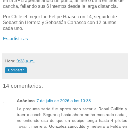
en la SPB apenas anotó un punto, al irse 0 de 8 en tiros de
cancha, fallando sus 6 intentos desde la larga distancia.
Por Chile el mejor fue Felipe Haase con 14, seguido de
Sebastián Herrera y Sebastián Carrasco con 12 puntos
cada uno.
Estadísticas
Hora:
9:28 a. m.
Compartir
14 comentarios:
Anónimo
7 de julio de 2026 a las 10:38
La pregunta sería fue apresurado sacar a Ronal Guillén y
traer a coach Segura q hasta ahora no ha mostrado nada ,
no entiendo esa de que un equipo tenga hasta 4 pilotos
Tovar , marrero, González,zancudito y metería a Fulda en