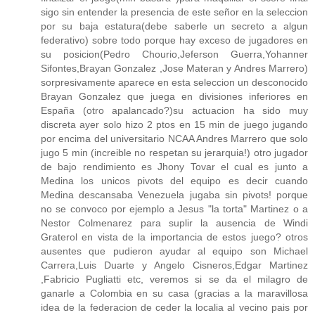
sigo sin entender la presencia de este señor en la seleccion
por su baja estatura(debe saberle un secreto a algun
federativo) sobre todo porque hay exceso de jugadores en
su posicion(Pedro Chourio,Jeferson Guerra,Yohanner
Sifontes,Brayan Gonzalez ,Jose Materan y Andres Marrero)
sorpresivamente aparece en esta seleccion un desconocido
Brayan Gonzalez que juega en divisiones inferiores en
España (otro apalancado?)su actuacion ha sido muy
discreta ayer solo hizo 2 ptos en 15 min de juego jugando
por encima del universitario NCAA Andres Marrero que solo
jugo 5 min (increible no respetan su jerarquia!) otro jugador
de bajo rendimiento es Jhony Tovar el cual es junto a
Medina los unicos pivots del equipo es decir cuando
Medina descansaba Venezuela jugaba sin pivots! porque
no se convoco por ejemplo a Jesus "la torta" Martinez o a
Nestor Colmenarez para suplir la ausencia de Windi
Graterol en vista de la importancia de estos juego? otros
ausentes que pudieron ayudar al equipo son Michael
Carrera,Luis Duarte y Angelo Cisneros,Edgar Martinez
,Fabricio Pugliatti etc, veremos si se da el milagro de
ganarle a Colombia en su casa (gracias a la maravillosa
idea de la federacion de ceder la localia al vecino pais por