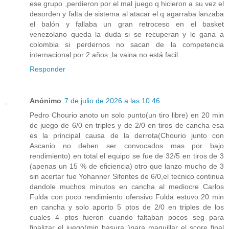
ese grupo ,perdieron por el mal juego q hicieron a su vez el
desorden y falta de sistema al atacar el q agarraba lanzaba
el balón y fallaba un gran retroceso en el basket
venezolano queda la duda si se recuperan y le gana a
colombia si perdernos no sacan de la competencia
internacional por 2 años ,la vaina no está facil
Responder
Anónimo
7 de julio de 2026 a las 10:46
Pedro Chourio anoto un solo punto(un tiro libre) en 20 min
de juego de 6/0 en triples y de 2/0 en tiros de cancha esa
es la principal causa de la derrota(Chourio junto con
Ascanio no deben ser convocados mas por bajo
rendimiento) en total el equipo se fue de 32/5 en tiros de 3
(apenas un 15 % de eficiencia) otro que lanzo mucho de 3
sin acertar fue Yohanner Sifontes de 6/0,el tecnico continua
dandole muchos minutos en cancha al mediocre Carlos
Fulda con poco rendimiento ofensivo Fulda estuvo 20 min
en cancha y solo aporto 5 ptos de 2/0 en triples de los
cuales 4 ptos fueron cuando faltaban pocos seg para
finalizar el juego(min basura )para maquillar el score final