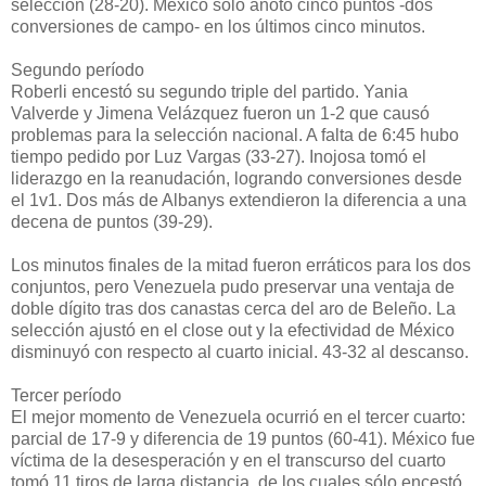
selección (28-20). México sólo anotó cinco puntos -dos
conversiones de campo- en los últimos cinco minutos.
Segundo período
Roberli encestó su segundo triple del partido. Yania
Valverde y Jimena Velázquez fueron un 1-2 que causó
problemas para la selección nacional. A falta de 6:45 hubo
tiempo pedido por Luz Vargas (33-27). Inojosa tomó el
liderazgo en la reanudación, logrando conversiones desde
el 1v1. Dos más de Albanys extendieron la diferencia a una
decena de puntos (39-29).
Los minutos finales de la mitad fueron erráticos para los dos
conjuntos, pero Venezuela pudo preservar una ventaja de
doble dígito tras dos canastas cerca del aro de Beleño. La
selección ajustó en el close out y la efectividad de México
disminuyó con respecto al cuarto inicial. 43-32 al descanso.
Tercer período
El mejor momento de Venezuela ocurrió en el tercer cuarto:
parcial de 17-9 y diferencia de 19 puntos (60-41). México fue
víctima de la desesperación y en el transcurso del cuarto
tomó 11 tiros de larga distancia, de los cuales sólo encestó