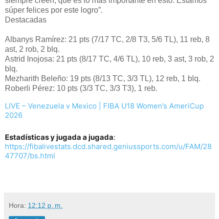
siempre creen, que es lo más importante en esto. Estamos
súper felices por este logro”.
Destacadas
Albanys Ramírez: 21 pts (7/17 TC, 2/8 T3, 5/6 TL), 11 reb, 8
ast, 2 rob, 2 blq.
Astrid Inojosa: 21 pts (8/17 TC, 4/6 TL), 10 reb, 3 ast, 3 rob, 2
blq.
Mezharith Beleño: 19 pts (8/13 TC, 3/3 TL), 12 reb, 1 blq.
Roberli Pérez: 10 pts (3/3 TC, 3/3 T3), 1 reb.
LIVE – Venezuela v Mexico | FIBA U18 Women’s AmeriCup
2026
Estadísticas y jugada a jugada
:
https://fibalivestats.dcd.shared.geniussports.com/u/FAM/28
47707/bs.html
Hora:
12:12 p. m.