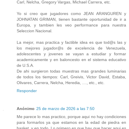
Carl, Nelcha, Gregory Vargas, Michael Carrera, etc.
Yo si creo que jugadores como JEAN ARANGUREN y
JOHNATAN GRIMAN, tienen bastante oportunidad de ir a
Europa, y tambien les veo performance para nuestra
Seleccion Nacional.
La mejor, mas practica y factible idea es que tod@s las y
los mejores jugador@s de excelencia de Venezuela,
adolescentes y jovenes se vayan a estudiar y formar
academicamente y en baloncesto en el sistema educativo
de U.S.A.
De ahi surgieron todas muestras mas grandes luminarias
de todos los tiempos: Carl, Greivis, Victor David, Estaba,
Olivares, Carrera, Nelcha, Heredia, ...., etc., etc.
Responder
Anónimo
25 de marzo de 2026 a las 7:50
Me parece lo mas practico, porque aqui no hay condiciones
para formarlos ya que estamos en la edad de piedra en
basket, y en todo. Lo primero es que hay que hacer aqui es