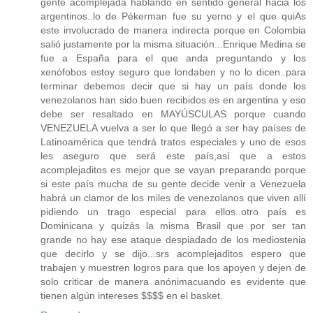
gente acomplejada hablando en sentido general hacia los
argentinos..lo de Pékerman fue su yerno y el que quiAs
este involucrado de manera indirecta porque en Colombia
salió justamente por la misma situación...Enrique Medina se
fue a España para el que anda preguntando y los
xenófobos estoy seguro que londaben y no lo dicen..para
terminar debemos decir que si hay un país donde los
venezolanos han sido buen recibidos es en argentina y eso
debe ser resaltado en MAYÚSCULAS porque cuando
VENEZUELA vuelva a ser lo que llegó a ser hay países de
Latinoamérica que tendrá tratos especiales y uno de esos
les aseguro que será este país,así que a estos
acomplejaditos es mejor que se vayan preparando porque
si este país mucha de su gente decide venir a Venezuela
habrá un clamor de los miles de venezolanos que viven allí
pidiendo un trago especial para ellos..otro país es
Dominicana y quizás la misma Brasil que por ser tan
grande no hay ese ataque despiadado de los mediostenia
que decirlo y se dijo...srs acomplejaditos espero que
trabajen y muestren logros para que los apoyen y dejen de
solo criticar de manera anónimacuando es evidente que
tienen algún intereses $$$$ en el basket.