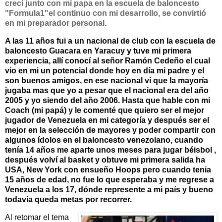
crecí junto con mi papa en la escuela de baloncesto
"Formula1"el continuo con mi desarrollo, se convirtió
en mi preparador personal.
A las 11 años fui a un nacional de club con la escuela de
baloncesto Guacara en Yaracuy y tuve mi primera
experiencia, allí conocí al señor Ramón Cedeño el cual
vio en mi un potencial donde hoy en día mi padre y el
son buenos amigos, en ese nacional vi que la mayoría
jugaba mas que yo a pesar que el nacional era del año
2005 y yo siendo del año 2006. Hasta que hable con mi
Coach (mi papá) y le comenté que quiero ser el mejor
jugador de Venezuela en mi categoría y después ser el
mejor en la selección de mayores y poder compartir con
algunos ídolos en el baloncesto venezolano, cuando
tenía 14 años me aparte unos meses para jugar béisbol ,
después volví al basket y obtuve mi primera salida ha
USA, New York con ensueño Hoops pero cuando tenia
15 años de edad, no fue lo que esperaba y me regrese a
Venezuela a los 17, dónde represente a mi país y bueno
todavía queda metas por recorrer.
Al retomar el tema