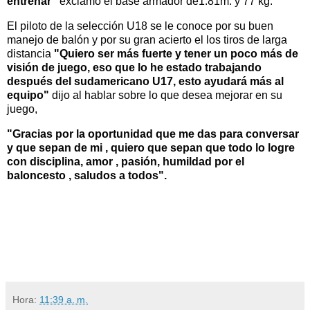
entrenar"
exclamo el base armador de1.81m. y 77 kg.
El piloto de la selección U18 se le conoce por su buen
manejo de balón y por su gran acierto el los tiros de larga
distancia
"Quiero s
er más fuerte y tener un poco más de
visión de juego, eso que lo he estado trabajando
después del sudamericano U17, esto ayudará más al
equipo"
dijo al hablar sobre lo que desea mejorar en su
juego,
"Gracias por la oportunidad que me das para conversar
y que sepan de mi , quiero que sepan que t
odo lo logre
con disciplina, amor , pasión, humildad
por el
baloncesto
, saludos a todos".
Hora:
11:39 a. m.