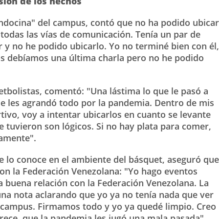
sión de los hechos
ndocina" del campus, contó que no ha podido ubicar
todas las vías de comunicación. Tenía un par de
r y no he podido ubicarlo. Yo no terminé bien con él,
s debíamos una última charla pero no he podido
etbolistas, comentó: "Una lástima lo que le pasó a
 se les agrandó todo por la pandemia. Dentro de mis
tivo, voy a intentar ubicarlos en cuanto se levante
 tuvieron son lógicos. Si no hay plata para comer,
amente".
e lo conoce en el ambiente del básquet, aseguró que
 con la Federación Venezolana: "Yo hago eventos
 buena relación con la Federación Venezolana. La
na nota aclarando que yo ya no tenía nada que ver
campus. Firmamos todo y yo ya quedé limpio. Creo
rece, que la pandemia les jugó una mala pasada".