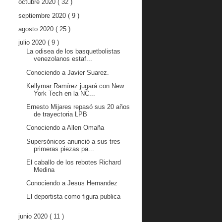
octubre 2020
( 32 )
septiembre 2020
( 9 )
agosto 2020
( 25 )
julio 2020
( 9 )
La odisea de los basquetbolistas
venezolanos estaf...
Conociendo a Javier Suarez.
Kellymar Ramírez jugará con New
York Tech en la NC...
Ernesto Mijares repasó sus 20 años
de trayectoria LPB
Conociendo a Allen Omaña
Supersónicos anunció a sus tres
primeras piezas pa...
El caballo de los rebotes Richard
Medina
Conociendo a Jesus Hernandez
El deportista como figura publica
junio 2020
( 11 )