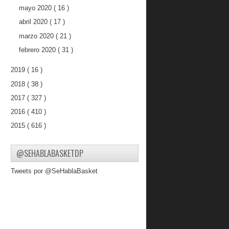
mayo 2020
( 16 )
abril 2020
( 17 )
marzo 2020
( 21 )
febrero 2020
( 31 )
2019
( 16 )
2018
( 38 )
2017
( 327 )
2016
( 410 )
2015
( 616 )
2014
( 417 )
@SEHABLABASKETDP
2013
( 738 )
2012
( 845 )
Tweets por @SeHablaBasket
2011
( 228 )