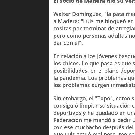
El socio de Madera dio su ver
Walter Domínguez, "la pata me
a Madera: "Luis me bloqueó en 
cositas por terminar de arregla
pero como personas adultas no
dar con él".
En relación a los jóvenes basqu
los chicos. Lo que pasa es que
posibilidades, en el plano depor
la pandemia. Los problemas que
los problemas surgen inmediat
Sin embargo, el "Topo", como s
consiguió limpiar su situación
deportivos y he quedado en una
Federación me mandó a pedir u
con ese muchacho después del 
que Luis actuó mal pero, me pa