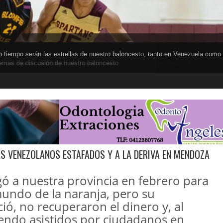
to
 tiempo serán las estrellas de nuestro baloncesto, tanto en Venezuela como
l exterior, tanto en el baloncesto colegial como en el profesional. .
s en todas sus categorías
ncipal liga de baloncesto de nuestro país
temas de discusión de nuestro baloncesto
AS VENEZOLANOS ESTAFADOS Y A LA DERIVA EN MENDOZA
gó a nuestra provincia en febrero para
mundo de la naranja, pero su
ó, no recuperaron el dinero y, al
iendo asistidos por ciudadanos en