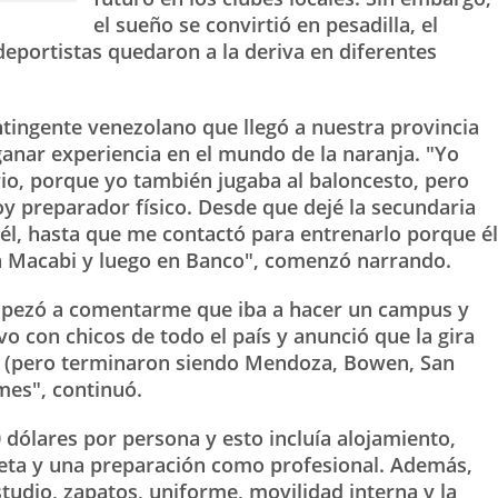
el sueño se convirtió en pesadilla, el
eportistas quedaron a la deriva en diferentes
ntingente venezolano que llegó a nuestra provincia
ganar experiencia en el mundo de la naranja. "Yo
io, porque yo también jugaba al baloncesto, pero
oy preparador físico. Desde que dejé la secundaria
l, hasta que me contactó para entrenarlo porque él
 Macabi y luego en Banco", comenzó narrando.
mpezó a comentarme que iba a hacer un campus y
vo con chicos de todo el país y anunció que la gira
as (pero terminaron siendo Mendoza, Bowen, San
 mes", continuó.
 dólares por persona y esto incluía alojamiento,
leta y una preparación como profesional. Además,
studio, zapatos, uniforme, movilidad interna y la