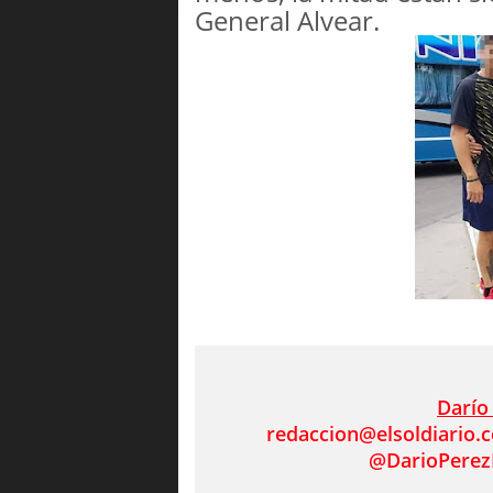
General Alvear.
Darío
redaccion@elsoldiario.
@DarioPerez