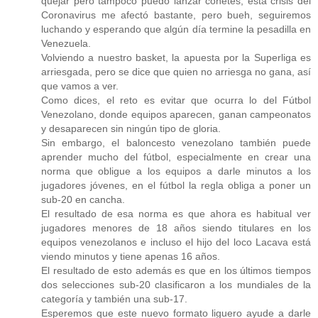
quejar pero tampoco puedo lanzar cohetes, esta crisis del
Coronavirus me afectó bastante, pero bueh, seguiremos
luchando y esperando que algún día termine la pesadilla en
Venezuela.
Volviendo a nuestro basket, la apuesta por la Superliga es
arriesgada, pero se dice que quien no arriesga no gana, así
que vamos a ver.
Como dices, el reto es evitar que ocurra lo del Fútbol
Venezolano, donde equipos aparecen, ganan campeonatos
y desaparecen sin ningún tipo de gloria.
Sin embargo, el baloncesto venezolano también puede
aprender mucho del fútbol, especialmente en crear una
norma que obligue a los equipos a darle minutos a los
jugadores jóvenes, en el fútbol la regla obliga a poner un
sub-20 en cancha.
El resultado de esa norma es que ahora es habitual ver
jugadores menores de 18 años siendo titulares en los
equipos venezolanos e incluso el hijo del loco Lacava está
viendo minutos y tiene apenas 16 años.
El resultado de esto además es que en los últimos tiempos
dos selecciones sub-20 clasificaron a los mundiales de la
categoría y también una sub-17.
Esperemos que este nuevo formato liguero ayude a darle