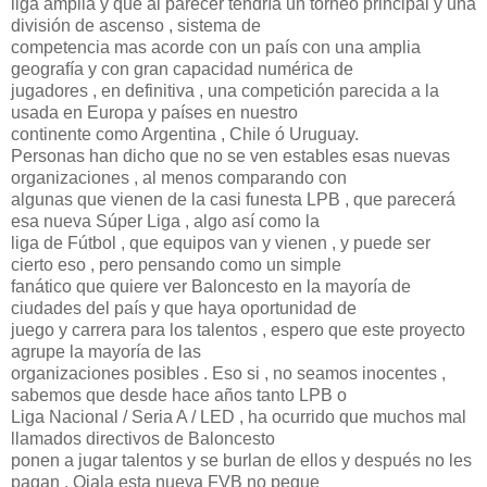
liga amplia y que al parecer tendría un torneo principal y una
división de ascenso , sistema de
competencia mas acorde con un país con una amplia
geografía y con gran capacidad numérica de
jugadores , en definitiva , una competición parecida a la
usada en Europa y países en nuestro
continente como Argentina , Chile ó Uruguay.
Personas han dicho que no se ven estables esas nuevas
organizaciones , al menos comparando con
algunas que vienen de la casi funesta LPB , que parecerá
esa nueva Súper Liga , algo así como la
liga de Fútbol , que equipos van y vienen , y puede ser
cierto eso , pero pensando como un simple
fanático que quiere ver Baloncesto en la mayoría de
ciudades del país y que haya oportunidad de
juego y carrera para los talentos , espero que este proyecto
agrupe la mayoría de las
organizaciones posibles . Eso si , no seamos inocentes ,
sabemos que desde hace años tanto LPB o
Liga Nacional / Seria A / LED , ha ocurrido que muchos mal
llamados directivos de Baloncesto
ponen a jugar talentos y se burlan de ellos y después no les
pagan . Ojala esta nueva FVB no peque