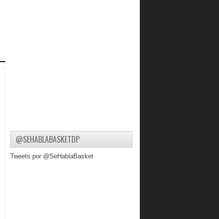
@SEHABLABASKETDP
Tweets por @SeHablaBasket