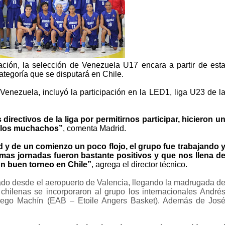
ión, la selección de Venezuela U17 encara a partir de est
ategoría que se disputará en Chile.
Venezuela, incluyó la participación en la LED1, liga U23 de l
rectivos de la liga por permitirnos participar, hicieron u
e los muchachos”
,
comenta Madrid.
d y de un comienzo un poco flojo, el grupo fue trabajando 
imas jornadas fueron bastante positivos y que nos llena d
n buen torneo en Chile”
, agrega el director técnico.
ado desde el aeropuerto de Valencia, llegando la madrugada d
chilenas se incorporaron al grupo los internacionales André
Diego Machín (EAB – Etoile Angers Basket). Además de Jos