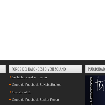
FOROS DEL BALONCESTO VENEZOLANO
PUBLICIDAD
SeHablaBasket en Twitter
Grupo de Facebook SeHablaBasket
Foro Zona131
Grupo de Facebook Basket Report