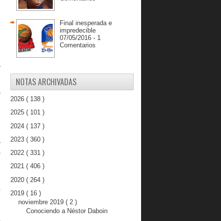
Final inesperada e
impredecible
07/05/2016 - 1
Comentarios
a
NOTAS ARCHIVADAS
a
2026
( 138 )
2025
( 101 )
n
2024
( 137 )
2023
( 360 )
y
e
2022
( 331 )
2021
( 406 )
e
2020
( 264 )
s
2019
( 16 )
é
noviembre 2019
( 2 )
Conociendo a Néstor Daboin