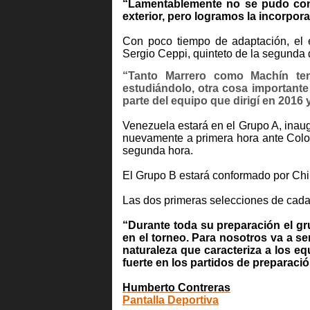
“Lamentablemente no se pudo cont
exterior, pero logramos la incorpor
Con poco tiempo de adaptación, el e
Sergio Ceppi, quinteto de la segunda 
“Tanto Marrero como Machín ten
estudiándolo, otra cosa important
parte del equipo que dirigí en 2016
Venezuela estará en el Grupo A, inaug
nuevamente a primera hora ante Colom
segunda hora.
El Grupo B estará conformado por Chil
Las dos primeras selecciones de cada
“Durante toda su preparación el g
en el torneo. Para nosotros va a se
naturaleza que caracteriza a los e
fuerte en los partidos de preparaci
Humberto Contreras
Pantalla Deportiva