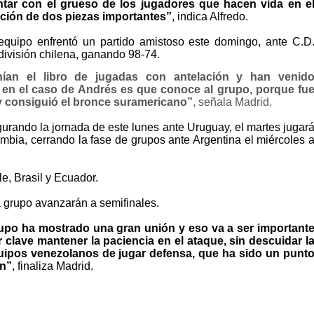
ar con el grueso de los jugadores que hacen vida en e
ación de dos piezas importantes”
, indica Alfredo.
quipo enfrentó un partido amistoso este domingo, ante C.D
división chilena, ganando 98-74.
ían el libro de jugadas con antelación y han venid
e en el caso de Andrés es que conoce al grupo, porque fu
 y consiguió el bronce suramericano”
, señala Madrid.
urando la jornada de este lunes ante Uruguay, el martes jugar
bia, cerrando la fase de grupos ante Argentina el miércoles 
e, Brasil y Ecuador.
 grupo avanzarán a semifinales.
rupo ha mostrado una gran unión y eso va a ser important
r clave mantener la paciencia en el ataque, sin descuidar l
quipos venezolanos de jugar defensa, que ha sido un punt
ón”
, finaliza Madrid.