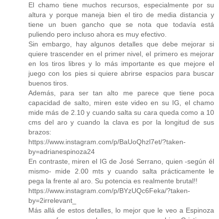
El chamo tiene muchos recursos, especialmente por su
altura y porque maneja bien el tiro de media distancia y
tiene un buen gancho que se nota que todavía está
puliendo pero incluso ahora es muy efectivo.
Sin embargo, hay algunos detalles que debe mejorar si
quiere trascender en el primer nivel, el primero es mejorar
en los tiros libres y lo más importante es que mejore el
juego con los pies si quiere abrirse espacios para buscar
buenos tiros.
Además, para ser tan alto me parece que tiene poca
capacidad de salto, miren este video en su IG, el chamo
mide más de 2.10 y cuando salta su cara queda como a 10
cms del aro y cuando la clava es por la longitud de sus
brazos:
https://www.instagram.com/p/BaUoQhzl7et/?taken-
by=adrianespinoza24
En contraste, miren el IG de José Serrano, quien -según él
mismo- mide 2.00 mts y cuando salta prácticamente le
pega la frente al aro. Su potencia es realmente brutal!!
https://www.instagram.com/p/BYzUQc6Feka/?taken-
by=2irrelevant_
Más allá de estos detalles, lo mejor que le veo a Espinoza