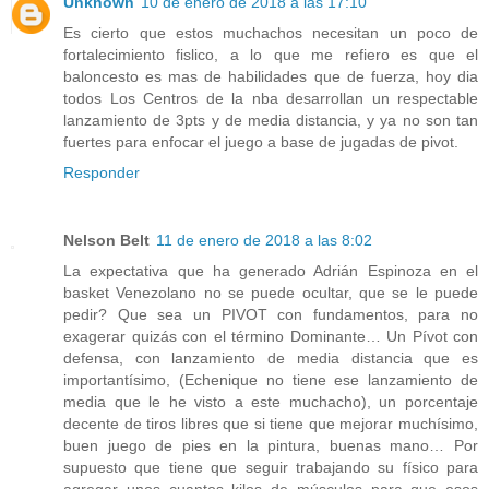
Unknown
10 de enero de 2018 a las 17:10
Es cierto que estos muchachos necesitan un poco de
fortalecimiento fislico, a lo que me refiero es que el
baloncesto es mas de habilidades que de fuerza, hoy dia
todos Los Centros de la nba desarrollan un respectable
lanzamiento de 3pts y de media distancia, y ya no son tan
fuertes para enfocar el juego a base de jugadas de pivot.
Responder
Nelson Belt
11 de enero de 2018 a las 8:02
La expectativa que ha generado Adrián Espinoza en el
basket Venezolano no se puede ocultar, que se le puede
pedir? Que sea un PIVOT con fundamentos, para no
exagerar quizás con el término Dominante… Un Pívot con
defensa, con lanzamiento de media distancia que es
importantísimo, (Echenique no tiene ese lanzamiento de
media que le he visto a este muchacho), un porcentaje
decente de tiros libres que si tiene que mejorar muchísimo,
buen juego de pies en la pintura, buenas mano… Por
supuesto que tiene que seguir trabajando su físico para
agregar unos cuantos kilos de músculos para que esos