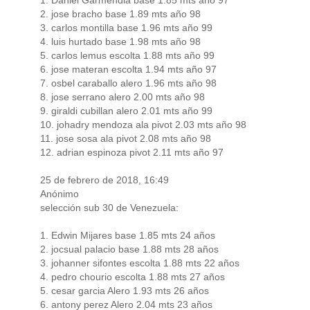
2. jose bracho base 1.89 mts año 98
3. carlos montilla base 1.96 mts año 99
4. luis hurtado base 1.98 mts año 98
5. carlos lemus escolta 1.88 mts año 99
6. jose materan escolta 1.94 mts año 97
7. osbel caraballo alero 1.96 mts año 98
8. jose serrano alero 2.00 mts año 98
9. giraldi cubillan alero 2.01 mts año 99
10. johadry mendoza ala pivot 2.03 mts año 98
11. jose sosa ala pivot 2.08 mts año 98
12. adrian espinoza pivot 2.11 mts año 97
25 de febrero de 2018, 16:49
Anónimo
selección sub 30 de Venezuela:
1. Edwin Mijares base 1.85 mts 24 años
2. jocsual palacio base 1.88 mts 28 años
3. johanner sifontes escolta 1.88 mts 22 años
4. pedro chourio escolta 1.88 mts 27 años
5. cesar garcia Alero 1.93 mts 26 años
6. antony perez Alero 2.04 mts 23 años