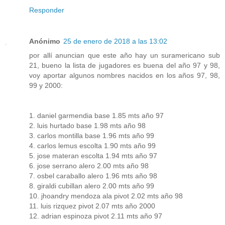
Responder
Anónimo
25 de enero de 2018 a las 13:02
por allí anuncian que este año hay un suramericano sub
21, bueno la lista de jugadores es buena del año 97 y 98,
voy aportar algunos nombres nacidos en los años 97, 98,
99 y 2000:
1. daniel garmendia base 1.85 mts año 97
2. luis hurtado base 1.98 mts año 98
3. carlos montilla base 1.96 mts año 99
4. carlos lemus escolta 1.90 mts año 99
5. jose materan escolta 1.94 mts año 97
6. jose serrano alero 2.00 mts año 98
7. osbel caraballo alero 1.96 mts año 98
8. giraldi cubillan alero 2.00 mts año 99
10. jhoandry mendoza ala pivot 2.02 mts año 98
11. luis rizquez pivot 2.07 mts año 2000
12. adrian espinoza pivot 2.11 mts año 97