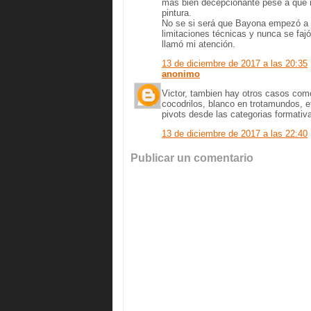
más bien decepcionante pese a que m
pintura.
No se si será que Bayona empezó a ju
limitaciones técnicas y nunca se faj
llamó mi atención.
13 de diciembre de 2017 a las 20:35
anonimo
Victor, tambien hay otros casos com
cocodrilos, blanco en trotamundos, 
pivots desde las categorias formativ
13 de diciembre de 2017 a las 22:40
Publicar un comentario