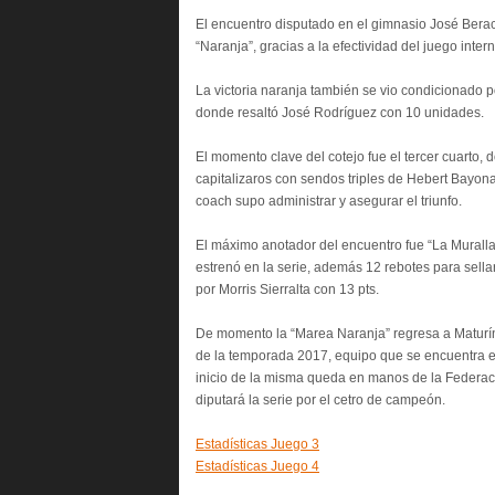
El encuentro disputado en el gimnasio José Beraca
“Naranja”, gracias a la efectividad del juego int
La victoria naranja también se vio condicionado p
donde resaltó José Rodríguez con 10 unidades.
El momento clave del cotejo fue el tercer cuarto, d
capitalizaros con sendos triples de Hebert Bayona
coach supo administrar y asegurar el triunfo.
El máximo anotador del encuentro fue “La Muralla
estrenó en la serie, además 12 rebotes para sella
por Morris Sierralta con 13 pts.
De momento la “Marea Naranja” regresa a Maturín 
de la temporada 2017, equipo que se encuentra en
inicio de la misma queda en manos de la Federac
diputará la serie por el cetro de campeón.
Estadísticas Juego 3
Estadísticas Juego 4