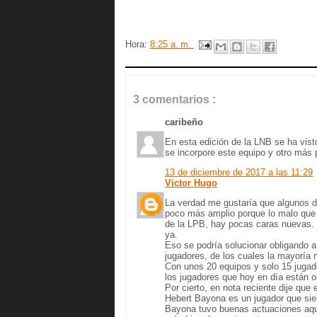
Hora:
8:25 a. m.
3 comentarios :
caribeño
En esta edición de la LNB se ha vis
se incorpore este equipo y otro más 
13 de diciembre de 2017 a las 11:29
Victor Hugo
La verdad me gustaría que algunos d
poco más amplio porque lo malo que
de la LPB, hay pocas caras nuevas. 
ya.
Eso se podría solucionar obligando a 
jugadores, de los cuales la mayoría n
Con unos 20 equipos y solo 15 jugado
los jugadores que hoy en día están 
Por cierto, en nota reciente dije qu
Hebert Bayona es un jugador que sie
Bayona tuvo buenas actuaciones aqu