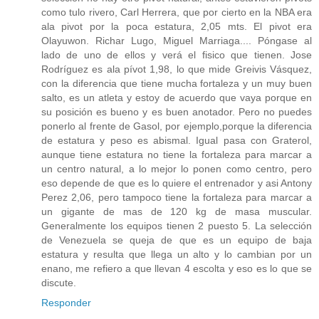
como tulo rivero, Carl Herrera, que por cierto en la NBA era
ala pivot por la poca estatura, 2,05 mts. El pivot era
Olayuwon. Richar Lugo, Miguel Marriaga.... Póngase al
lado de uno de ellos y verá el fisico que tienen. Jose
Rodríguez es ala pívot 1,98, lo que mide Greivis Vásquez,
con la diferencia que tiene mucha fortaleza y un muy buen
salto, es un atleta y estoy de acuerdo que vaya porque en
su posición es bueno y es buen anotador. Pero no puedes
ponerlo al frente de Gasol, por ejemplo,porque la diferencia
de estatura y peso es abismal. Igual pasa con Graterol,
aunque tiene estatura no tiene la fortaleza para marcar a
un centro natural, a lo mejor lo ponen como centro, pero
eso depende de que es lo quiere el entrenador y asi Antony
Perez 2,06, pero tampoco tiene la fortaleza para marcar a
un gigante de mas de 120 kg de masa muscular.
Generalmente los equipos tienen 2 puesto 5. La selección
de Venezuela se queja de que es un equipo de baja
estatura y resulta que llega un alto y lo cambian por un
enano, me refiero a que llevan 4 escolta y eso es lo que se
discute.
Responder