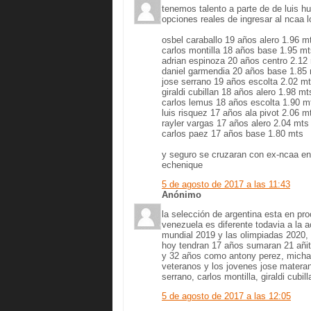
tenemos talento a parte de de luis h
opciones reales de ingresar al ncaa 
osbel caraballo 19 años alero 1.96 m
carlos montilla 18 años base 1.95 m
adrian espinoza 20 años centro 2.12
daniel garmendia 20 años base 1.85
jose serrano 19 años escolta 2.02 m
giraldi cubillan 18 años alero 1.98 mt
carlos lemus 18 años escolta 1.90 m
luis risquez 17 años ala pivot 2.06 m
rayler vargas 17 años alero 2.04 mts
carlos paez 17 años base 1.80 mts
y seguro se cruzaran con ex-ncaa en
echenique
5 de agosto de 2017 a las 11:43
Anónimo
la selección de argentina esta en pr
venezuela es diferente todavia a la 
mundial 2019 y las olimpiadas 2020, 
hoy tendran 17 años sumaran 21 añit
y 32 años como antony perez, michael
veteranos y los jovenes jose materan,
serrano, carlos montilla, giraldi cubil
5 de agosto de 2017 a las 12:05