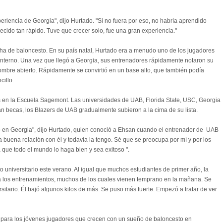
eriencia de Georgia", dijo Hurtado. "Si no fuera por eso, no habría aprendido
crecido tan rápido. Tuve que crecer solo, fue una gran experiencia."
ha de baloncesto. En su país natal, Hurtado era a menudo uno de los jugadores
 interno. Una vez que llegó a Georgia, sus entrenadores rápidamente notaron su
ombre abierto. Rápidamente se convirtió en un base alto, que también podía
cillo.
las en la Escuela Sagemont. Las universidades de UAB, Florida State, USC, Georgia
an becas, los Blazers de UAB gradualmente subieron a la cima de su lista.
 en Georgia", dijo Hurtado, quien conoció a Ehsan cuando el entrenador de UAB
 buena relación con él y todavía la tengo. Sé que se preocupa por mí y por los
 que todo el mundo lo haga bien y sea exitoso ".
 universitario este verano. Al igual que muchos estudiantes de primer año, la
tó a los entrenamientos, muchos de los cuales vienen temprano en la mañana. Se
sitario. Él bajó algunos kilos de más. Se puso más fuerte. Empezó a tratar de ver
n para los jóvenes jugadores que crecen con un sueño de baloncesto en