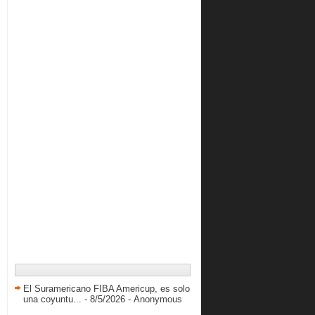
2012
( 845 )
2011
( 228 )
El Suramericano FIBA Americup, es solo
una coyuntu...
- 8/5/2026
- Anonymous