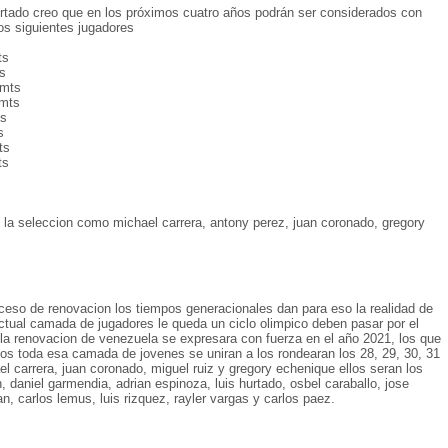
urtado creo que en los próximos cuatro años podrán ser considerados con
los siguientes jugadores
ts
ts
 mts
 mts
ts
s
ts
ts
 la seleccion como michael carrera, antony perez, juan coronado, gregory
oceso de renovacion los tiempos generacionales dan para eso la realidad de
actual camada de jugadores le queda un ciclo olimpico deben pasar por el
la renovacion de venezuela se expresara con fuerza en el año 2021, los que
os toda esa camada de jovenes se uniran a los rondearan los 28, 29, 30, 31
 carrera, juan coronado, miguel ruiz y gregory echenique ellos seran los
 daniel garmendia, adrian espinoza, luis hurtado, osbel caraballo, jose
lan, carlos lemus, luis rizquez, rayler vargas y carlos paez.