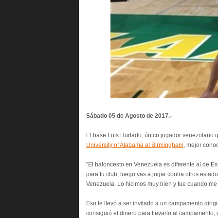
Sábado 05 de Agosto de 2017.-
El base Luis Hurtado, único jugador venezolano qu
University of Alabama at Birmingham
, mejor cono
"El baloncesto en Venezuela es diferente al de E
para tu club, luego vas a jugar contra otros esta
Venezuela. Lo hicimos muy bien y fue cuando me 
Eso le llevó a ser invitado a un campamento diri
consiguió el dinero para llevarlo al campamento, 