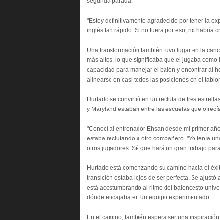
segunda parada.
"Estoy definitivamente agradecido por tener la exp
inglés tan rápido. Si no fuera por eso, no habría 
Una transformación también tuvo lugar en la canc
más altos, lo que significaba que el jugaba como
capacidad para manejar el balón y encontrar al h
alinearse en casi todos las posiciones en el tablon
Hurtado se convirtió en un recluta de tres estrel
y Maryland estaban entre las escuelas que ofrecí
"Conocí al entrenador Ehsan desde mi primer año
estaba reclutando a otro compañero. "Yo tenía una
otros jugadores. Sé que hará un gran trabajo para
Hurtado está comenzando su camino hacia el éxito
transición estaba lejos de ser perfecta. Se ajus
está acostumbrando al ritmo del baloncesto univer
dónde encajaba en un equipo experimentado.
En el camino, también espera ser una inspiració