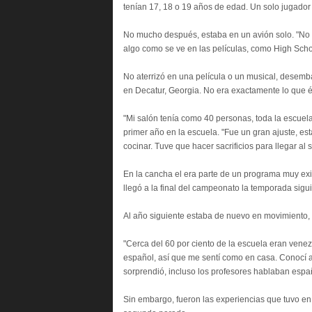
tenían 17, 18 o 19 años de edad. Un solo jugador 
No mucho después, estaba en un avión solo. "No s
algo como se ve en las películas, como High Scho
No aterrizó en una película o un musical, desem
en Decatur, Georgia. No era exactamente lo que 
"Mi salón tenía como 40 personas, toda la escuel
primer año en la escuela. "Fue un gran ajuste, e
cocinar. Tuve que hacer sacrificios para llegar al si
En la cancha el era parte de un programa muy exi
llegó a la final del campeonato la temporada sigu
Al año siguiente estaba de nuevo en movimiento, 
"Cerca del 60 por ciento de la escuela eran vene
español, así que me sentí como en casa. Conocí
sorprendió, incluso los profesores hablaban españ
Sin embargo, fueron las experiencias que tuvo en