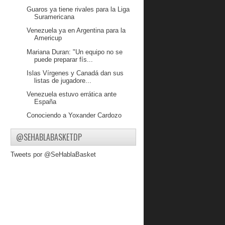
Guaros ya tiene rivales para la Liga
Suramericana
Venezuela ya en Argentina para la
Americup
Mariana Duran: "Un equipo no se
puede preparar fís...
Islas Vírgenes y Canadá dan sus
listas de jugadore...
Venezuela estuvo errática ante
España
Conociendo a Yoxander Cardozo
Michael Carrera con nuevo equipo en
@SEHABLABASKETDP
Australia
Selección Femenina Eliminada del
Tweets por @SeHablaBasket
Premundial
Definida Preselección Nacional
Masculina para la A...
Jhornan Zamora MVP de la final
colombiana
Venezuela le dio lucha a Brasil