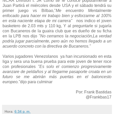
NCAA División I. JR como se le conoce popularmente a
Juan Partirá el miércoles desde USA y el sábado tendrá su
primer juego vs Bilbao,"
Me encuentro Mentalmente
enfocado para hacer mi trabajo bien y esforzarme al 100%
en esta naciente etapa de mi carrera"
nos indico el joven
basketero de 2.03 mts y 110 kg, Y al preguntarle si jugaría
con Bucaneros de la guaira club que es dueño de su ficha
en la LPB nos dijo
"No cerramos la negociación,La verdad
podría jugar parcialmente, pero aún no hemos llegado a un
acuerdo concreto con la directiva de Bucaneros."
Varios jugadores Venezolanos ya han incursionado en esta
liga y sera una buena prueba para este joven de tener roce
con profesionales
"Es solo el comienzo progresivamente
avanzare de peldaños y al llegarme pasaporte croata en un
futuro se me abrirán más puertas en el baloncesto
europeo."
dijo para culminar
Por: Frank Bastidas
@Frankbas17
Hora:
6:34 p. m.