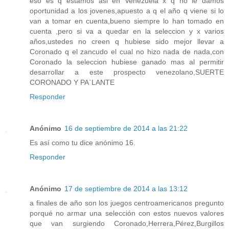
eso es q estamos asi en Venezuela x q no le damos
oportunidad a los jovenes,apuesto a q el año q viene si lo
van a tomar en cuenta,bueno siempre lo han tomado en
cuenta ,pero si va a quedar en la seleccion y x varios
años,ustedes no creen q hubiese sido mejor llevar a
Coronado q el zancudo el cual no hizo nada de nada,con
Coronado la seleccion hubiese ganado mas al permitir
desarrollar a este prospecto venezolano,SUERTE
CORONADO Y PA`LANTE
Responder
Anónimo
16 de septiembre de 2014 a las 21:22
Es así como tu dice anónimo 16.
Responder
Anónimo
17 de septiembre de 2014 a las 13:12
a finales de año son los juegos centroamericanos pregunto
porqué no armar una selección con estos nuevos valores
que van surgiendo Coronado,Herrera,Pérez,Burgillos