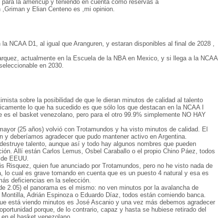
n para la americup y teniendo en cuenta como reservas a
 ,Griman y Elian Centeno es ,mi opinion.
la NCAA D1, al igual que Aranguren, y estaran disponibles al final de 2028 ,
rquez, actualmente en la Escuela de la NBA en Mexico, y si llega a la NCAA
seleccionable en 2030.
mista sobre la posibilidad de que le dieran minutos de calidad al talento
ricamente lo que ha sucedido es que sólo los que destacan en la NCAA I
que es el basket venezolano, pero para el otro 99.9% simplemente NO HAY
ayor (25 años) volvió con Trotamundos y ha visto minutos de calidad. El
 y deberíamos agradecer que pudo mantener activo en Argentina.
 destruye talento, aunque así y todo hay algunos nombres que pueden
cción. Allí están Carlos Lemus, Osbel Caraballo o el propio Chino Páez, todos
o de EEUU.
s Risquez, quien fue anunciado por Trotamundos, pero no he visto nada de
la, lo cual es grave tomando en cuenta que es un puesto 4 natural y esa es
ás deficiencias en la selección.
de 2.05) el panorama es el mismo: no ven minutos por la avalancha de
é Montilla, Adrián Espinoza o Eduardo Díaz, todos están comiendo banca.
 que está viendo minutos es José Ascanio y una vez más debemos agradecer
oportunidad porque, de lo contrario, capaz y hasta se hubiese retirado del
s en el basket venezolano.