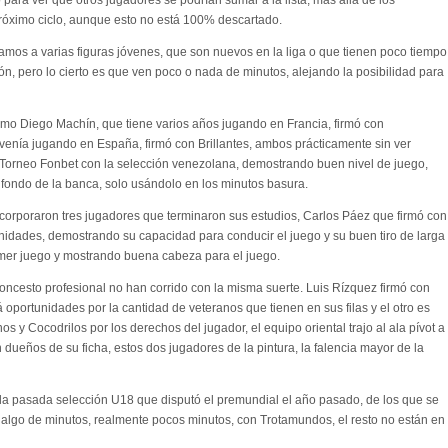
ara ver que otros jugadores se podrían sumar a la lista, más allá de los
róximo ciclo, aunque esto no está 100% descartado.
mos a varias figuras jóvenes, que son nuevos en la liga o que tienen poco tiempo
n, pero lo cierto es que ven poco o nada de minutos, alejando la posibilidad para
mo Diego Machín, que tiene varios años jugando en Francia, firmó con
venía jugando en España, firmó con Brillantes, ambos prácticamente sin ver
l Torneo Fonbet con la selección venezolana, demostrando buen nivel de juego,
 fondo de la banca, solo usándolo en los minutos basura.
ncorporaron tres jugadores que terminaron sus estudios, Carlos Páez que firmó con
unidades, demostrando su capacidad para conducir el juego y su buen tiro de larga
imer juego y mostrando buena cabeza para el juego.
oncesto profesional no han corrido con la misma suerte. Luis Rízquez firmó con
oportunidades por la cantidad de veteranos que tienen en sus filas y el otro es
s y Cocodrilos por los derechos del jugador, el equipo oriental trajo al ala pívot a
 dueños de su ficha, estos dos jugadores de la pintura, la falencia mayor de la
la pasada selección U18 que disputó el premundial el año pasado, de los que se
 algo de minutos, realmente pocos minutos, con Trotamundos, el resto no están en