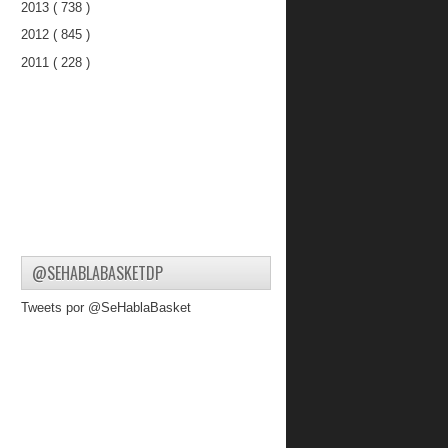
2013
( 738 )
2012
( 845 )
2011
( 228 )
@SEHABLABASKETDP
Tweets por @SeHablaBasket