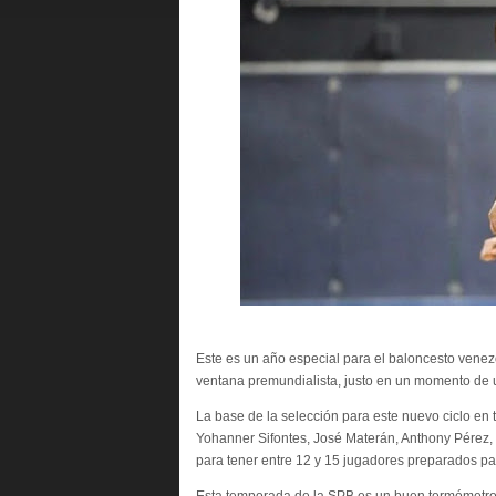
Este es un año especial para el baloncesto venez
ventana premundialista, justo en un momento de 
La base de la selección para este nuevo ciclo en 
Yohanner Sifontes, José Materán, Anthony Pérez,
para tener entre 12 y 15 jugadores preparados p