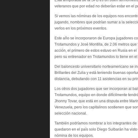
Esta temporada de la SPB es un buen termómetro p
veteranos que por edad no deberían estar en el p
Si vemos las nóminas de los equipos nos encontra
jugando, nombres que podrían sumar a la selecció
verlos en los próximos eventos.
Este año se incorporaron de Europa jugadores co
Trotamundos y José Montilla, de 2.06 metros que 
acción, el primero de estos estuvo en Rusia en e
pero su entrenador en Trotamundos lo tiene en el
Del baloncesto universitario norteamericano se i
Brillantes del Zulia y está teniendo buenas oport
distancia, debutando con 11 asistencias en su pr
Los otros dos jugadores que ser incorporan al bal
Trotamundos, equipo en donde difícilmente tendrá 
Jhonny Tovar, que está en una disputa entre Marino
Venezuela, pero los capitalinos sostienen que son
selección nacional.
También podríamos nombrar a los integrantes de 
quedaron en el país solo Diego Sulbarán ha visto
nómina de los equipos.