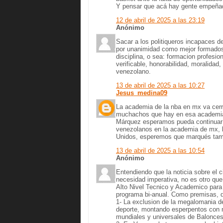
Y pensar que acá hay gente empeñada
12 de abril de 2025 a las 23:19
Anónimo
Sacar a los politiqueros incapaces de
por unanimidad como mejor formados 
disciplina, o sea: formacion profesio
verificable, honorabilidad, moralida
venezolano.
13 de abril de 2025 a las 10:27
Jesus_medina09
La academia de la nba en mx va cerra
muchachos que hay en esa academia t
Márquez esperamos pueda continuar 
venezolanos en la academia de mx, 
Unidos, esperemos que marqués tam
13 de abril de 2025 a las 10:54
Anónimo
Entendiendo que la noticia sobre el c
necesidad imperativa, no es otro qu
Alto Nivel Tecnico y Academico para
programa bi-anual. Como premisas, 
1- La exclusion de la megalomania de
deporte, montando esperpentos con 
mundiales y universales de Balonces