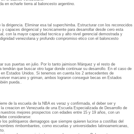
 en echarle tierra al baloncesto argentino.
 la dirigencia. Eliminar esa tal superchimba. Estructurar con los reconocidos
y capaces dirigencial y tecnicamente para desarrollar desde cero esta
nal, con la mayor capacidad tecnica y alto nivel gerencial demostrada y
d, dignidad venezolana y profundo compromiso etico con el baloncesto
r sus puertas en julio. Por lo tanto jaimison Márquez y el resto de
endrán que buscar otro lugar donde continuar su desarrollo. En el caso de
en Estados Unidos. Si tenemos en cuenta los 2 antecedentes de
keiver marcano y griman, ambos lograron conseguir becas en Estados
bién pueda..
ierre de la escuela de la NBA es veraz y confirmada, el deber ser y
e la creacion en Venezuela de una Escuela Especializada de Desarrollo de
 nuestros mejores prospectos con edades entre 15 y 19 años, con un
debe considerarse:
 los politiqueros demagogos que siempre quieren lucirse a costillas del
nombres rimbombantes, como escuelas y universidades latinoamericanas,
to.