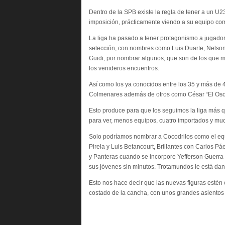
Dentro de la SPB existe la regla de tener a un U
imposición, prácticamente viendo a su equipo c
La liga ha pasado a tener protagonismo a jugador
selección, con nombres como Luis Duarte, Nelson
Guidi, por nombrar algunos, que son de los que 
los venideros encuentros.
Así como los ya conocidos entre los 35 y más de 4
Colmenares además de otros como César “El Oso” S
Esto produce para que los seguimos la liga más 
para ver, menos equipos, cuatro importados y mu
Solo podríamos nombrar a Cocodrilos como el equ
Pirela y Luis Betancourt, Brillantes con Carlos 
y Panteras cuando se incorpore Yefferson Guerra
sus jóvenes sin minutos. Trotamundos le está d
Esto nos hace decir que las nuevas figuras estén en
costado de la cancha, con unos grandes asientos