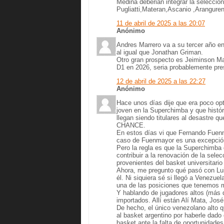
Medina deberian integrar la seleccio
Pugliatti,Materan,Ascanio ,Aranguren
11 de abril de 2025 a las 20:07
Anónimo
Andres Marrero va a su tercer año en 
al igual que Jonathan Griman.
Otro gran prospecto es Jeiminson Ma
D1 en 2026, seria probablemente pre
12 de abril de 2025 a las 22:27
Anónimo
Hace unos días dije que era poco opti
joven en la Superchimba y que histó
llegan siendo titulares al desastre 
CHANCE.
En estos días vi que Fernando Fuenm
caso de Fuenmayor es una excepción
Pero la regla es que la Superchimba
contribuir a la renovación de la sele
provenientes del basket universitari
Ahora, me pregunto qué pasó con Lui
él. Ni siquiera sé si llegó a Venezue
una de las posiciones que tenemos m
Y hablando de jugadores altos (más 
importados. Allí están Alí Mata, Jos
De hecho, el único venezolano alto
al basket argentino por haberle dado 
basket ante la falta de oportunidade