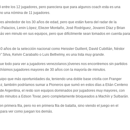
23 entre los 12 jugadores, pero pareciera que para algunos coach esta es una
omo una nómina de 11 jugadores.
es alrededor de los 30 años de edad, pero que están fuera del radar de la
 Palacios, Lenin López, Eliezer Montaño, José Rodríguez, Jovanni Díaz y Brian
más ven minuto en sus equipos, pero que difícilmente sean tomados en cuenta para
0 años de la selección nacional como Heissler Guillent, David Cubillán, Néstor
ilva, Kelvin Caraballo o Luis Bethelmy, es una lista muy grande.
que todo para ver a jugadores venezolanos jóvenes nos encontremos sin partidos
chísimos jugadores mayores de 30 años con la mayoría de minutos.
ipo que más oportunidades da, teniendo una doble base criolla con Franger
Páez, también podríamos sumar a Pioneros que sumó en estos días a Elián Centeno
 de Argentina, el resto son equipos dominados por jugadores muy mayores, con
ando minutos a Edson Tovar, pero completamente bloqueados a Machín y Sulbarán.
 primera fila, pero no en primera fila de batalla, sino viendo el juego en el
 para ver como juegan los demás.