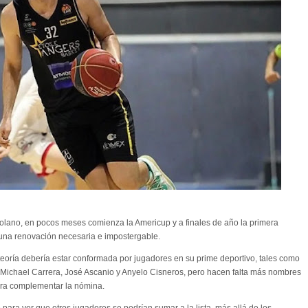
olano, en pocos meses comienza la Americup y a finales de año la primera
una renovación necesaria e impostergable.
teoría debería estar conformada por jugadores en su prime deportivo, tales como
 Michael Carrera, José Ascanio y Anyelo Cisneros, pero hacen falta más nombres
ara complementar la nómina.