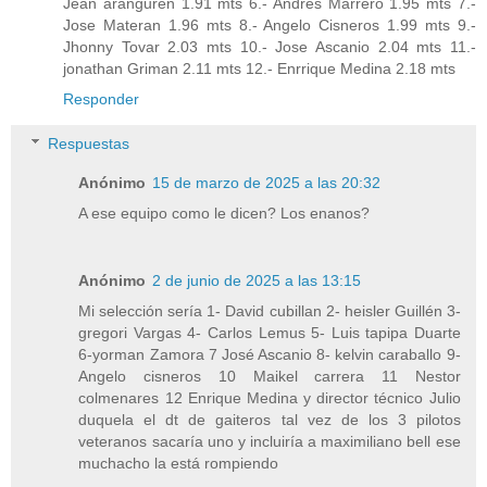
Jean aranguren 1.91 mts 6.- Andres Marrero 1.95 mts 7.-
Jose Materan 1.96 mts 8.- Angelo Cisneros 1.99 mts 9.-
Jhonny Tovar 2.03 mts 10.- Jose Ascanio 2.04 mts 11.-
jonathan Griman 2.11 mts 12.- Enrrique Medina 2.18 mts
Responder
Respuestas
Anónimo
15 de marzo de 2025 a las 20:32
A ese equipo como le dicen? Los enanos?
Anónimo
2 de junio de 2025 a las 13:15
Mi selección sería 1- David cubillan 2- heisler Guillén 3-
gregori Vargas 4- Carlos Lemus 5- Luis tapipa Duarte
6-yorman Zamora 7 José Ascanio 8- kelvin caraballo 9-
Angelo cisneros 10 Maikel carrera 11 Nestor
colmenares 12 Enrique Medina y director técnico Julio
duquela el dt de gaiteros tal vez de los 3 pilotos
veteranos sacaría uno y incluiría a maximiliano bell ese
muchacho la está rompiendo