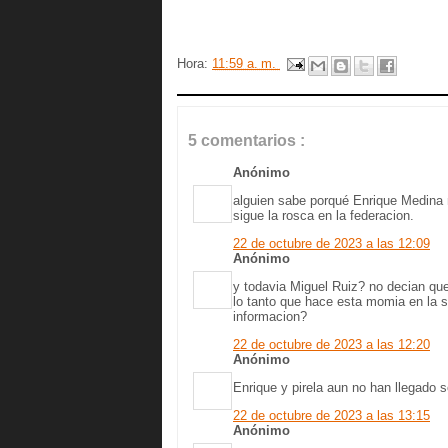
Hora:
11:59 a. m.
5 comentarios :
Anónimo
alguien sabe porqué Enrique Medina 
sigue la rosca en la federacion.
22 de octubre de 2023 a las 12:09
Anónimo
y todavia Miguel Ruiz? no decian que
lo tanto que hace esta momia en la s
informacion?
22 de octubre de 2023 a las 12:20
Anónimo
Enrique y pirela aun no han llegado 
22 de octubre de 2023 a las 13:15
Anónimo