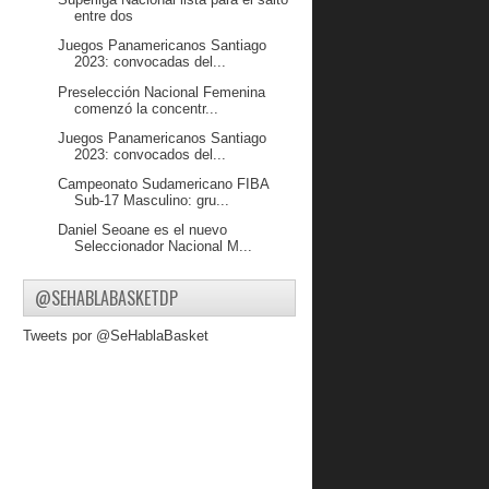
entre dos
Juegos Panamericanos Santiago
2023: convocadas del...
Preselección Nacional Femenina
comenzó la concentr...
Juegos Panamericanos Santiago
2023: convocados del...
Campeonato Sudamericano FIBA
Sub-17 Masculino: gru...
Daniel Seoane es el nuevo
Seleccionador Nacional M...
Medellín será la sede del Torneo Pre-
Clasificatori...
@SEHABLABASKETDP
Tweets por @SeHablaBasket
septiembre 2023
( 23 )
agosto 2023
( 26 )
julio 2023
( 9 )
junio 2023
( 27 )
mayo 2023
( 35 )
abril 2023
( 50 )