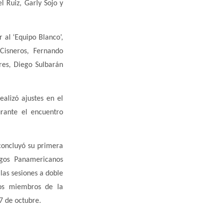
 Ruiz, Garly Sojo y
 al ‘Equipo Blanco’,
Cisneros, Fernando
res, Diego Sulbarán
ealizó ajustes en el
rante el encuentro
concluyó su primera
gos Panamericanos
las sesiones a doble
los miembros de la
27 de octubre.