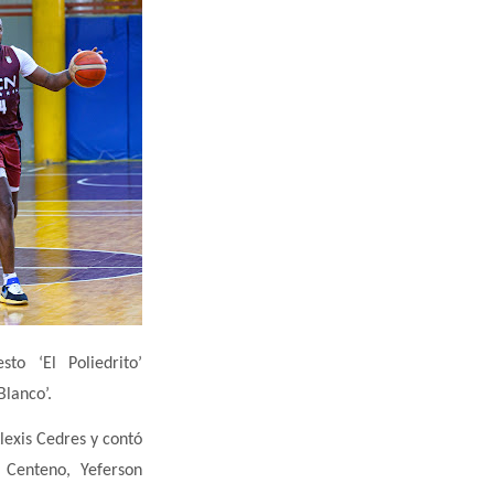
to ‘El Poliedrito’
 Blanco’.
Alexis Cedres y contó
n Centeno, Yeferson