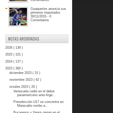
Guaqueríes anuncia sus
primeros importados
30/11/2015 - 0
Comentarios
NOTAS ARCHIVADAS
2026
( 139 )
2025
( 101 )
2024
( 137 )
2023
( 360 )
diciembre 2023
( 15 )
noviembre 2023
( 42 )
octubre 2023
( 20 )
Venezuela cedió en el debut
panamericano ante Arge...
Preselección U17 se concentra en
Maracaibo rumbo a...
Bucaneros y Vagos ganan en el