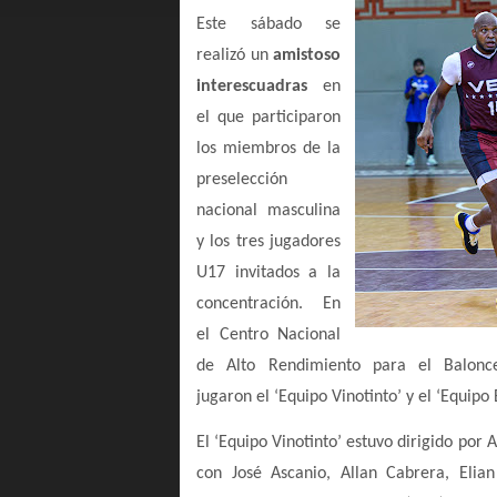
Este sábado se
realizó un
amistoso
interescuadras
en
el que participaron
los miembros de la
preselección
nacional masculina
y los tres jugadores
U17 invitados a la
concentración. En
el Centro Nacional
de Alto Rendimiento para el Balonces
jugaron el ‘Equipo Vinotinto’ y el ‘Equipo
El ‘Equipo Vinotinto’ estuvo dirigido por 
con José Ascanio, Allan Cabrera, Elia