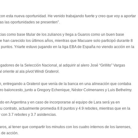
con esta nueva oportunidad. He venido trabajando fuerte y creo que voy a aportar
das las oportunidades se presenten”.
cias como base titular de los zulianos y llega a Guaros como un buen base
que han carecido los últimos años, mientras que Macuare solo participó durante 8
puntos. Yriarte estuvo jugando en la liga EBA de España no viendo acción en la
ores de la Selección Nacional, al adquirir al alero José “Grillito” Vargas
oriente al ala pívot Windi Graterol.
ían, entregando a Graterol que venía de la banca en una alineación que contaba
stro baloncesto, junto a Gregory Echenique, Néstor Colmenares y Luis Bethelmy.
o en Argentina y en caso de incorporarse al equipo de Lara será ya en
contrato, actualmente promedia 8.8 puntos y 4.9 rebotes, mientras que en la
on 3.7 rebotes y 3.7 asistencias.
os, al tener que compartir los minutos con los cuatro internos de los larenses,
 de acción.