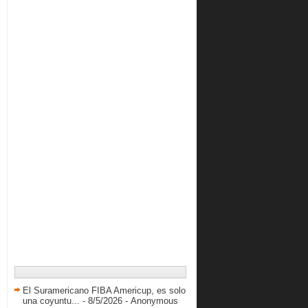
Mathias Aranguren Jugador de la
Semana en la NAIA
Cocodrilos comienza su andar en el
2017
Guaros regresa al tabloncillo del
Domo Bolivariano
2016
( 410 )
2015
( 616 )
2014
( 417 )
2013
( 738 )
2012
( 845 )
2011
( 228 )
El Suramericano FIBA Americup, es solo
una coyuntu...
- 8/5/2026
- Anonymous