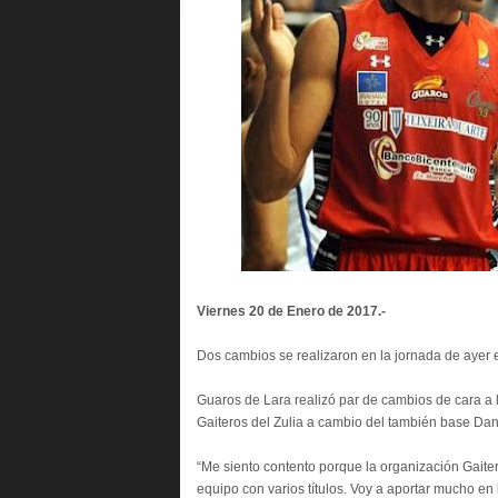
Viernes 20 de Enero de 2017.-
Dos cambios se realizaron en la jornada de ayer e
Guaros de Lara realizó par de cambios de cara a
Gaiteros del Zulia a cambio del también base Dani
“Me siento contento porque la organización Gaite
equipo con varios títulos. Voy a aportar mucho en