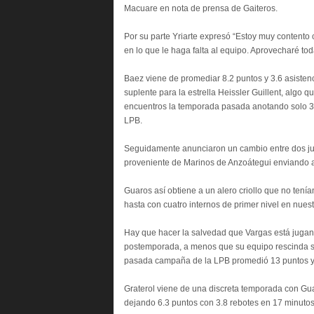
Macuare en nota de prensa de Gaiteros.
Por su parte Yriarte expresó “Estoy muy contento 
en lo que le haga falta al equipo. Aprovecharé to
Baez viene de promediar 8.2 puntos y 3.6 asisten
suplente para la estrella Heissler Guillent, algo 
encuentros la temporada pasada anotando solo 3 
LPB.
Seguidamente anunciaron un cambio entre dos jugad
proveniente de Marinos de Anzoátegui enviando al 
Guaros así obtiene a un alero criollo que no ten
hasta con cuatro internos de primer nivel en nue
Hay que hacer la salvedad que Vargas está jugand
postemporada, a menos que su equipo rescinda su 
pasada campaña de la LPB promedió 13 puntos y c
Graterol viene de una discreta temporada con Guar
dejando 6.3 puntos con 3.8 rebotes en 17 minutos