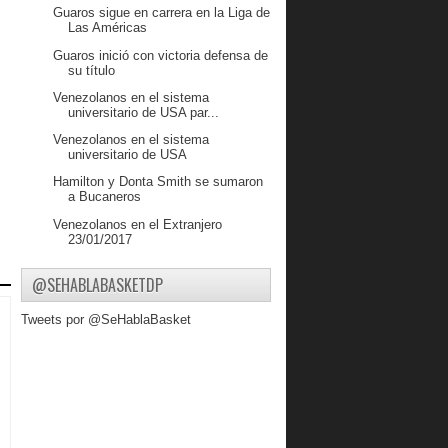
Guaros sigue en carrera en la Liga de
Las Américas
Guaros inició con victoria defensa de
su título
Venezolanos en el sistema
universitario de USA par...
Venezolanos en el sistema
universitario de USA
Hamilton y Donta Smith se sumaron
a Bucaneros
Venezolanos en el Extranjero
23/01/2017
TROTAMUNDOS INICIO DE
@SEHABLABASKETDP
PRETEMPORADA
Venezolanos en Hich School parte VI
Tweets por @SeHablaBasket
VENEZOLANOS EN EL
EXTRANJERO
Primeros cambios de criollos en la
LPB
Conociendo a Fernando Fuenmayor
Víctor David Díaz se subió a la Nave