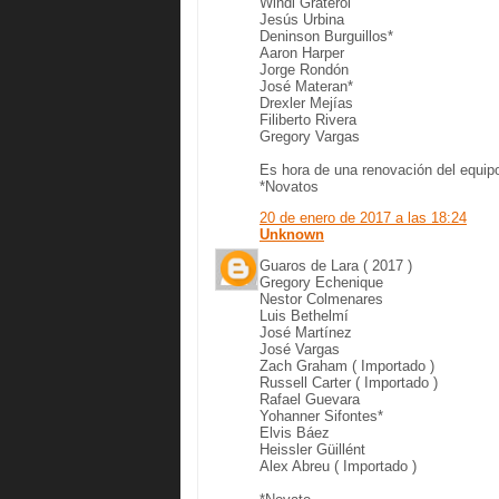
Windi Graterol
Jesús Urbina
Deninson Burguillos*
Aaron Harper
Jorge Rondón
José Materan*
Drexler Mejías
Filiberto Rivera
Gregory Vargas
Es hora de una renovación del equip
*Novatos
20 de enero de 2017 a las 18:24
Unknown
Guaros de Lara ( 2017 )
Gregory Echenique
Nestor Colmenares
Luis Bethelmí
José Martínez
José Vargas
Zach Graham ( Importado )
Russell Carter ( Importado )
Rafael Guevara
Yohanner Sifontes*
Elvis Báez
Heissler Güillént
Alex Abreu ( Importado )